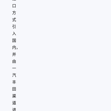
口
方
式
引
入
国
内，
并
由
一
汽
丰
田
渠
道
进