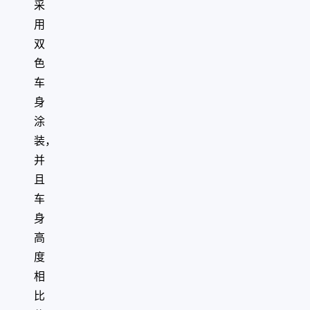
采
用
双
色
车
身
涂
装，
并
且
车
身
高
度
相
比