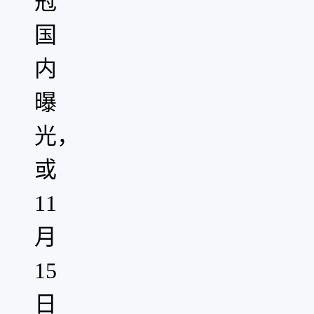
冠
国
内
曝
光，
或
11
月
15
日