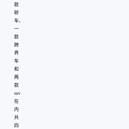
款
轿
车、
一
款
跨
界
车
和
两
款
suv
在
内
共
四