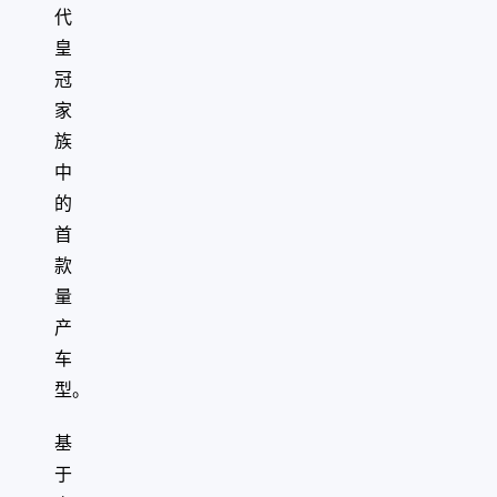
代
皇
冠
家
族
中
的
首
款
量
产
车
型。
基
于