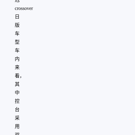
crossover
日
版
车
型
车
内
来
看，
其
中
控
台
采
用
双