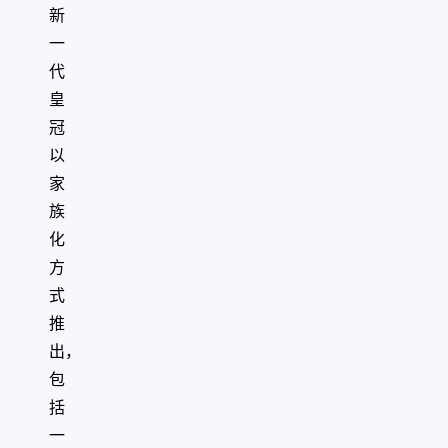
新
一
代
皇
冠
以
家
族
化
方
式
推
出，
包
括
一