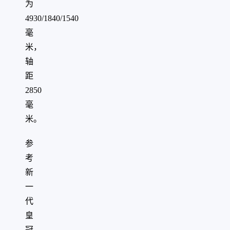
为
4930/1840/1540
毫
米，
轴
距
2850
毫
米。
参
考
新
一
代
皇
冠