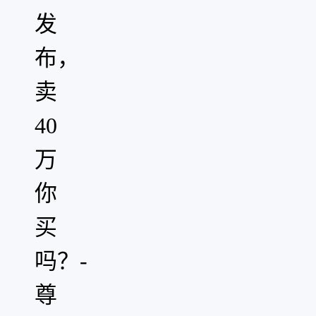
发
布，
卖
40
万
你
买
吗？-
尊