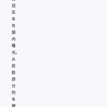
冠
实
车
在
国
内
曝
光。
从
前
脸
部
分
的
车
牌