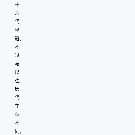
十
六
代
皇
冠。
不
过
与
以
往
历
代
车
型
不
同，