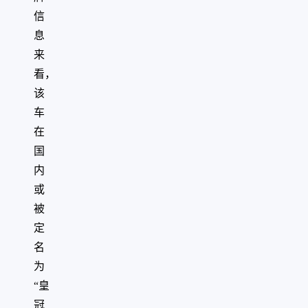
信
息
来
看，
该
车
在
国
内
或
被
定
名
为
“皇
冠