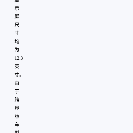
示
屏
尺
寸
均
为
12.3
英
寸。
由
于
跨
界
版
车
型