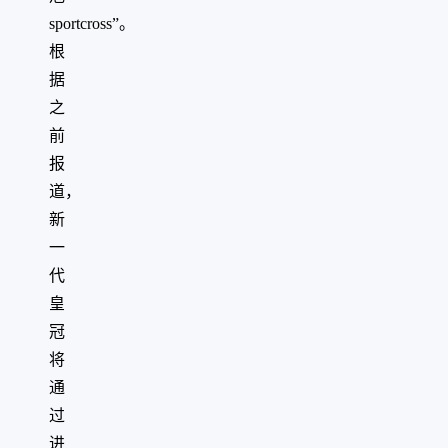
sportcross”。
根
据
之
前
报
道，
新
一
代
皇
冠
将
通
过
进