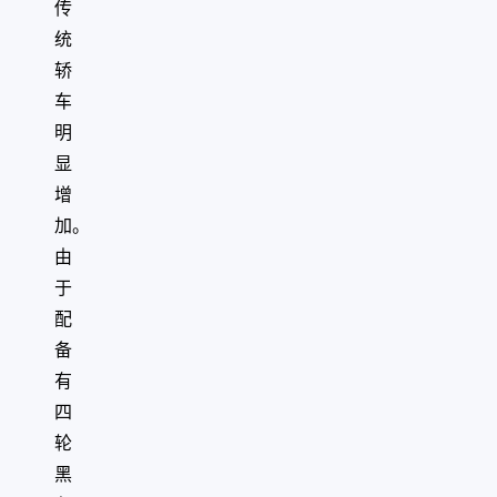
传
统
轿
车
明
显
增
加。
由
于
配
备
有
四
轮
黑