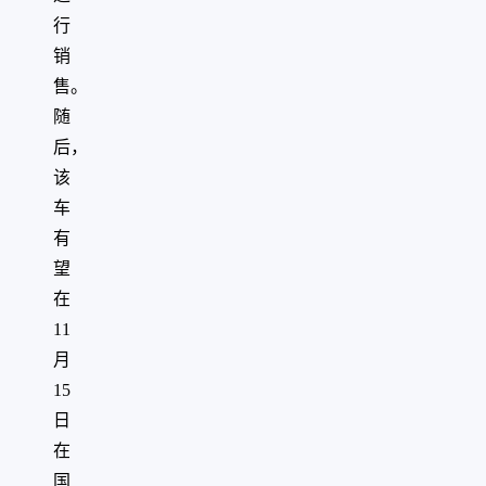
行
销
售。
随
后，
该
车
有
望
在
11
月
15
日
在
国