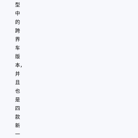
型
中
的
跨
界
车
版
本，
并
且
也
是
四
款
新
一