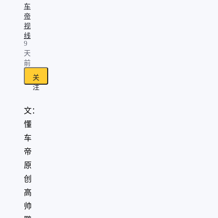
车
帝
视
线
9
天
前
关
注
文：
懂
车
帝
原
创
高
帅