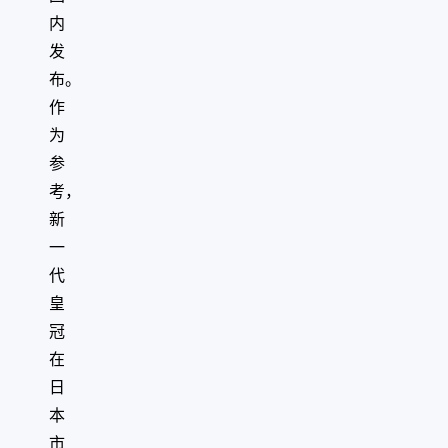
内
发
布。
作
为
参
考，
新
一
代
皇
冠
在
日
本
市