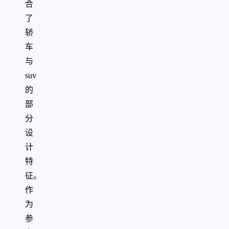
合
了
轿
车
与
suv
的
部
分
设
计
特
征。
作
为
参