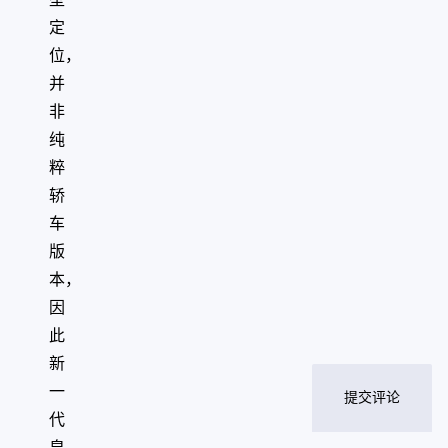
定
位，
并
非
纯
粹
轿
车
版
本，
因
此
新
一
提交评论
代
皇