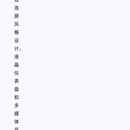
连
屏
风
格
设
计，
液
晶
仪
表
盘
和
多
媒
体
显