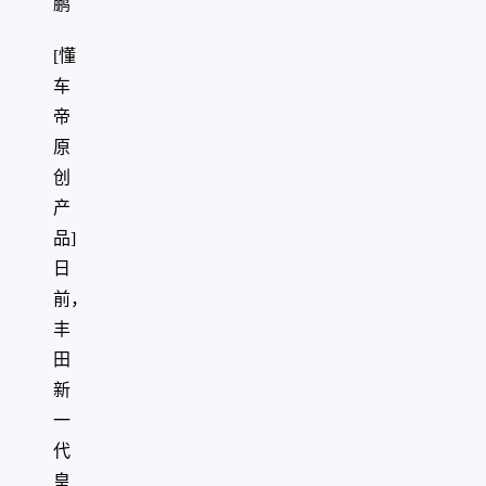
鹏
[懂
车
帝
原
创
产
品]
日
前，
丰
田
新
一
代
皇