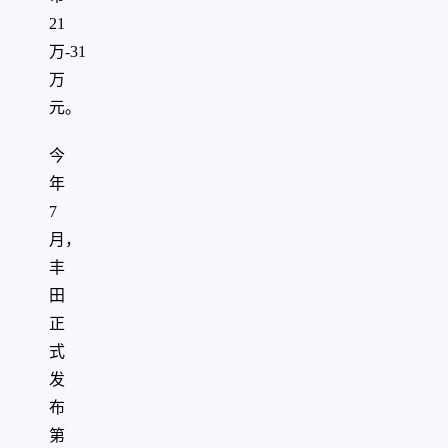
21
万-31
万
元。
今
年
7
月，
丰
田
正
式
发
布
第