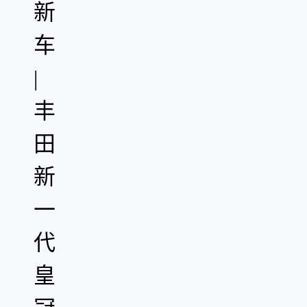
新
车
|
丰
田
新
一
代
皇