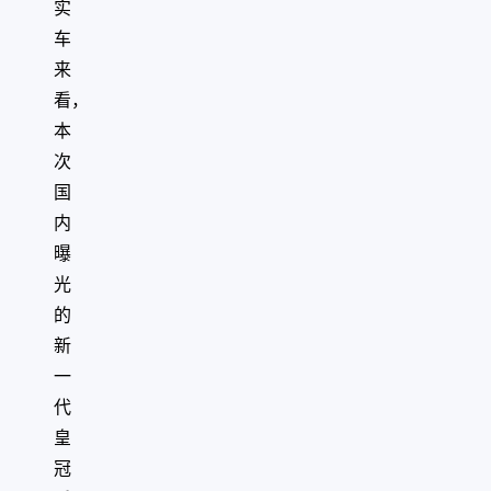
实
车
来
看，
本
次
国
内
曝
光
的
新
一
代
皇
冠