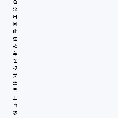
色
轮
眉，
因
此
这
款
车
在
视
觉
效
果
上
也
融