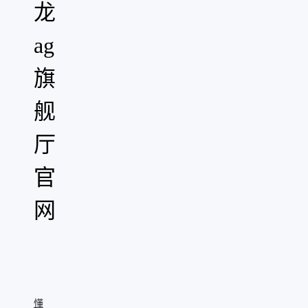
龙
ag
旗
舰
厅
官
网
"
aria-
hidden="true"
role="presentation"/>
懂