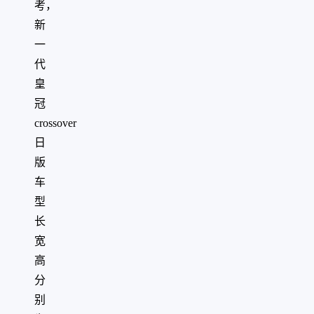
考，
新
一
代
皇
冠
crossover
日
版
车
型
长
宽
高
分
别