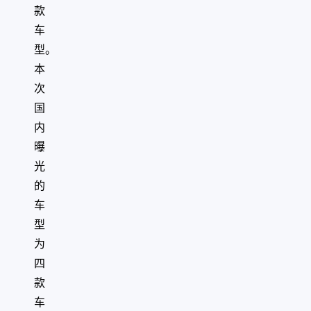
款
车
型。
本
次
国
内
曝
光
的
车
型
为
四
款
车