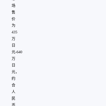
场
售
价
为
435
万
日
元-640
万
日
元，
约
合
人
民
币