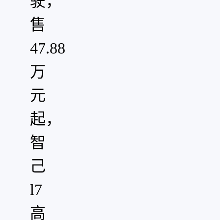
驶，
售
47.88
万
元
起，
智
己
l7
高