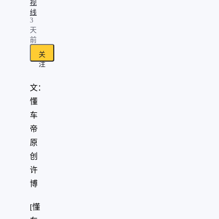
视
线
3
天
前
关
注
文：
懂
车
帝
原
创
许
博
[懂