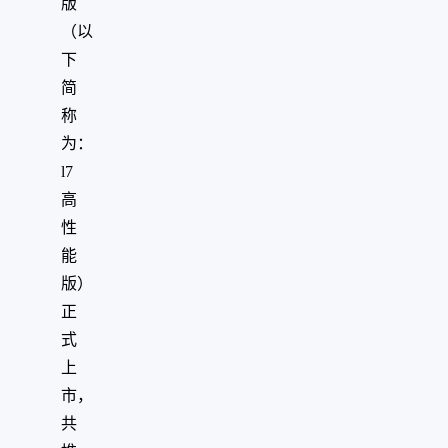
版
（以
下
简
称
为：
l7
高
性
能
版）
正
式
上
市，
共