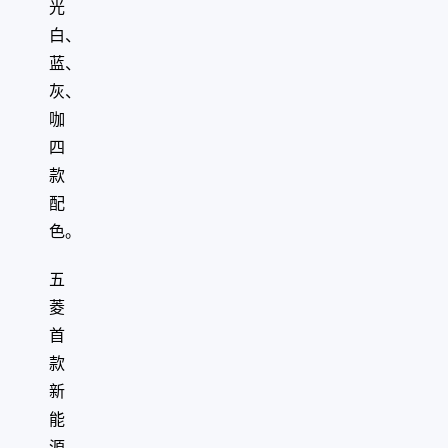
光
白、
蓝、
灰、
咖
四
款
配
色。
五
菱
首
款
新
能
源