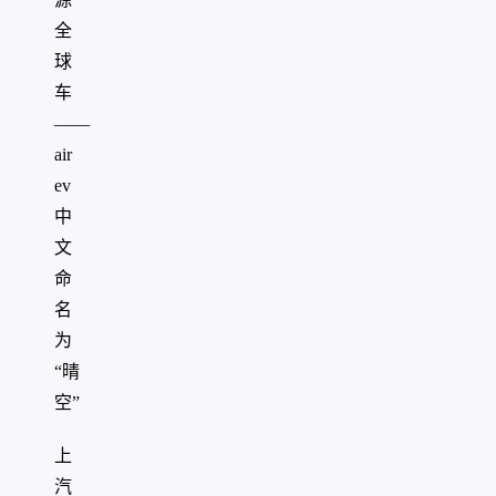
全
球
车
——
air
ev
中
文
命
名
为
“晴
空”
上
汽