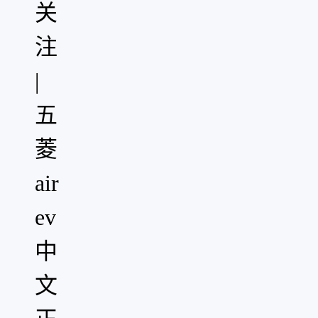
关
注
|
五
菱
air
ev
中
文