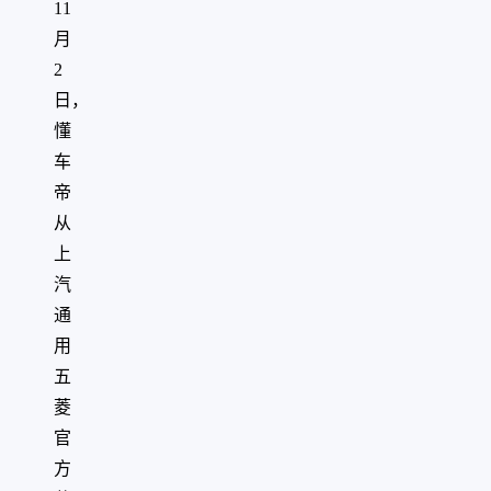
11
月
2
日，
懂
车
帝
从
上
汽
通
用
五
菱
官
方