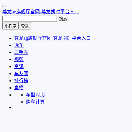
尊龙ag旗舰厅官网-尊龙凯时平台入口
搜索
小程序
登录
尊龙ag旗舰厅官网-尊龙凯时平台入口
选车
二手车
视频
资讯
车友圈
排行榜
直播
车型对比
购车计算