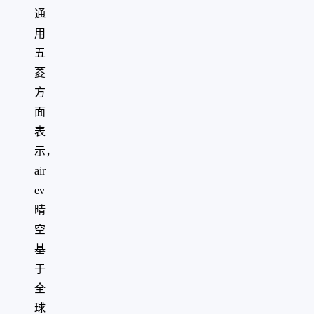
通
用
五
菱
方
面
表
示，
air
ev
晴
空
基
于
全
球