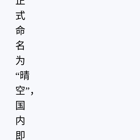
正
式
命
名
为
“晴
空”，
国
内
即