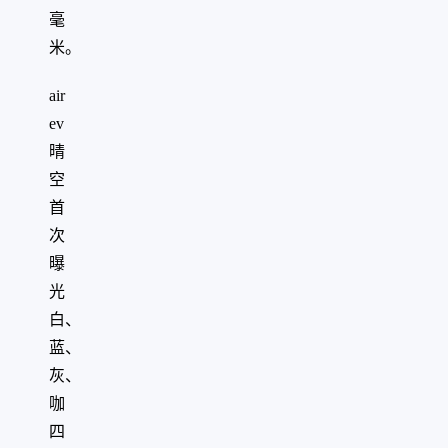
毫
米。
air
ev
晴
空
首
次
曝
光
白、
蓝、
灰、
咖
四