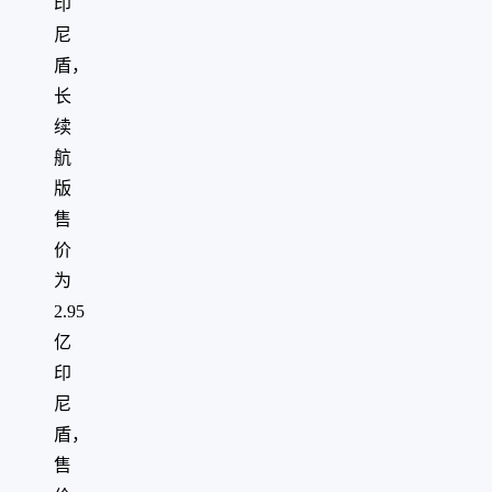
印
尼
盾，
长
续
航
版
售
价
为
2.95
亿
印
尼
盾，
售