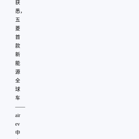
获
悉，
五
菱
首
款
新
能
源
全
球
车
——
air
ev
中