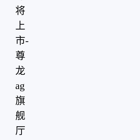
将
上
市-
尊
龙
ag
旗
舰
厅