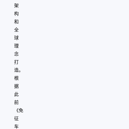
架
构
和
全
球
理
念
打
造。
根
据
此
前
《免
征
车