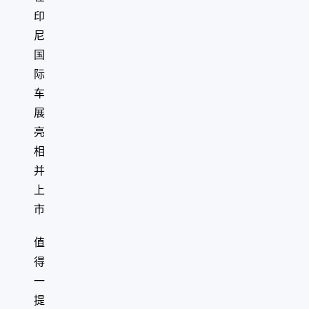
印
尼
国
际
车
展
亮
相
并
上
市
值
得
一
提