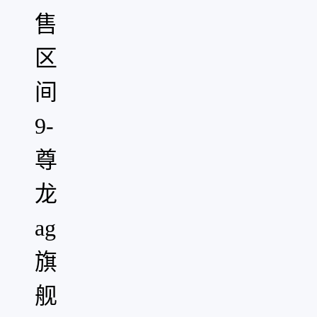
售
区
间
9-
尊
龙
ag
旗
舰