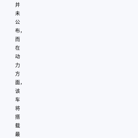
并
未
公
布，
而
在
动
力
方
面，
该
车
将
搭
载
最