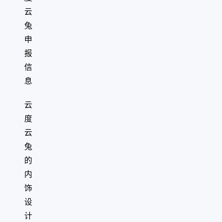
云
兔
申
报
信
息
云
度
云
兔
的
内
饰
设
计