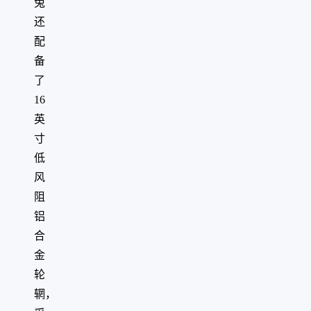
兔
还
配
备
了
16
英
寸
低
风
阻
铝
合
金
轮
辋，