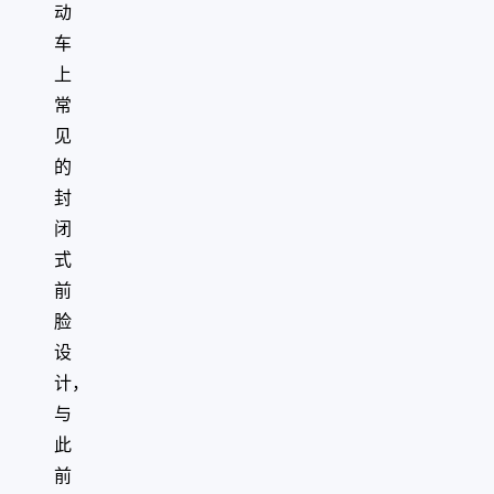
动
车
上
常
见
的
封
闭
式
前
脸
设
计，
与
此
前