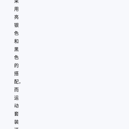
采
用
亮
银
色
和
黑
色
的
搭
配，
而
运
动
套
装