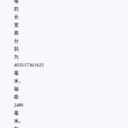
兔
的
长
宽
高
分
别
为
4035/1736/1625
毫
米，
轴
距
2480
毫
米。