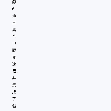
鲸
6
速
三
离
合
电
驱
变
速
器，
并
集
成
了
驱