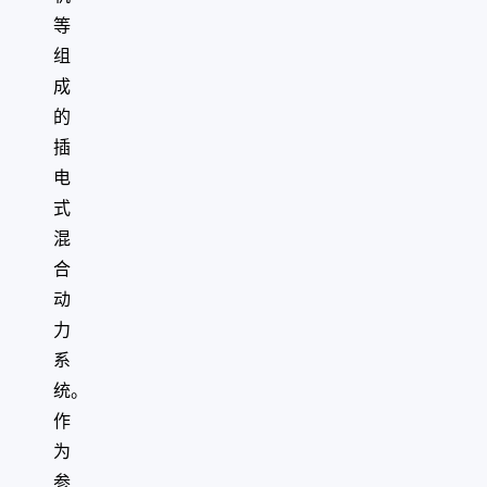
等
组
成
的
插
电
式
混
合
动
力
系
统。
作
为
参