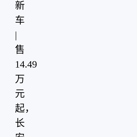
新
车
|
售
14.49
万
元
起，
长