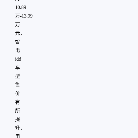
10.89
万-13.99
万
元，
智
电
idd
车
型
售
价
有
所
提
升，
用