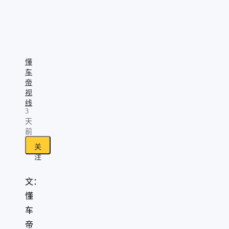
"
aria-
hidden="true"
role="presentation"/>
懂
车
帝
视
线
3
天
前
关
注
文：
懂
车
帝