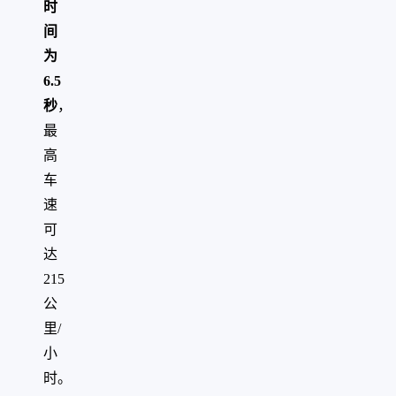
时
间
为
6.5
秒
，
最
高
车
速
可
达
215
公
里/
小
时。