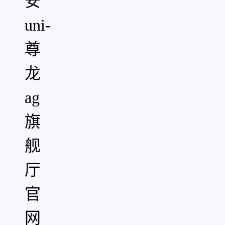
安
uni-
尊
龙
ag
旗
舰
厅
官
网