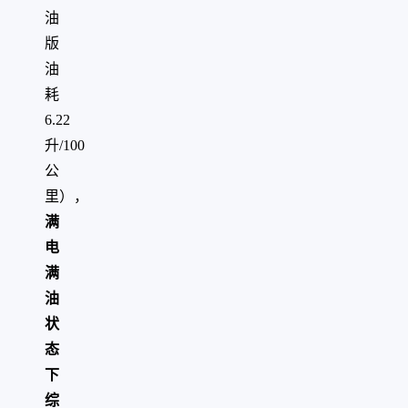
油
版
油
耗
6.22
升/100
公
里），
满
电
满
油
状
态
下
综