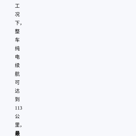
工
况
下，
整
车
纯
电
续
航
可
达
到
113
公
里，
最