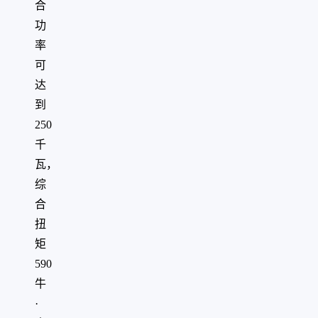
合
功
率
可
达
到
250
千
瓦，
综
合
扭
矩
590
牛
·