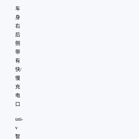
车
身
右
后
侧
带
有
快/
慢
充
电
口
uni-
v
智