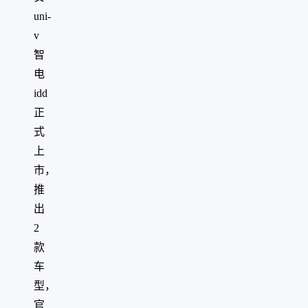
uni-
v
智
电
idd
正
式
上
市，
推
出
2
款
车
型，
官