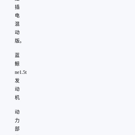
插
电
混
动
版。
蓝
鲸
ne1.5t
发
动
机
动
力
部