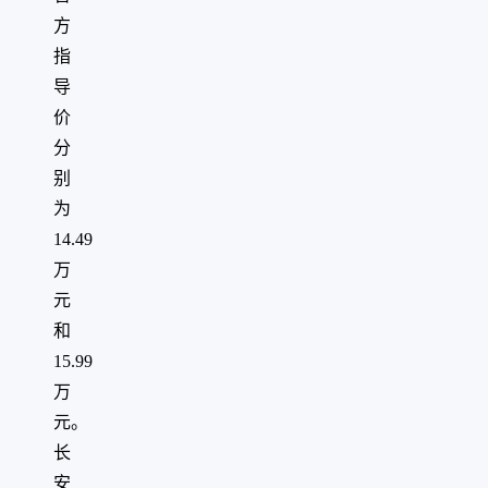
方
指
导
价
分
别
为
14.49
万
元
和
15.99
万
元。
长
安