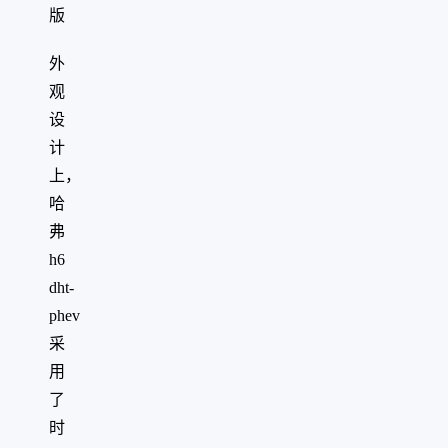
版
外
观
设
计
上，
哈
弗
h6
dht-
phev
采
用
了
时