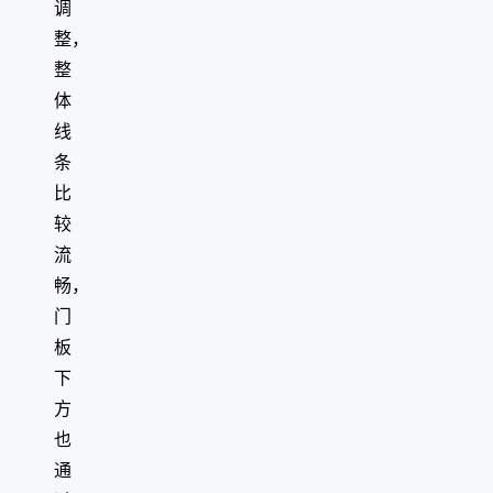
调
整，
整
体
线
条
比
较
流
畅，
门
板
下
方
也
通