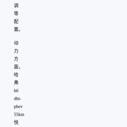
调
等
配
置。
动
力
方
面，
哈
弗
h6
dht-
phev
55km
悦