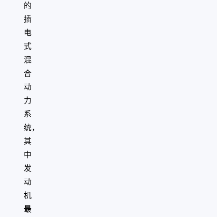
的
插
电
式
混
合
动
力
系
统，
其
中
发
动
机
最