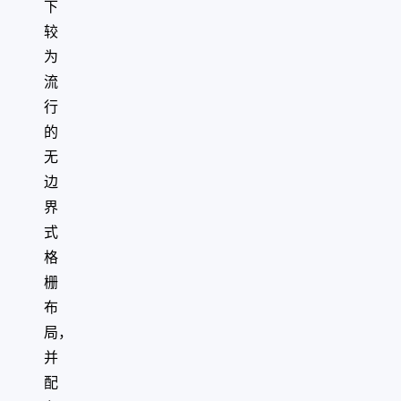
下
较
为
流
行
的
无
边
界
式
格
栅
布
局，
并
配