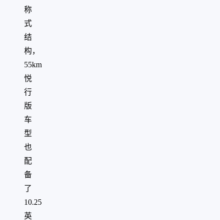
称
式
结
构，
55km
悦
行
版
车
型
也
配
备
了
10.25
英