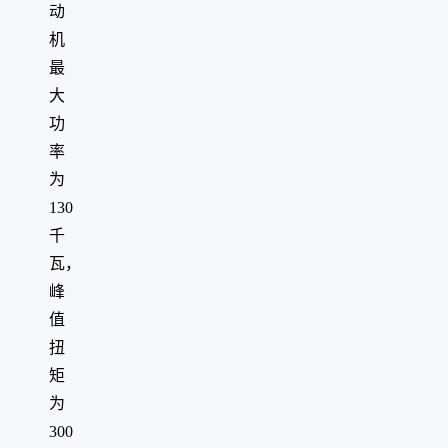
动
机
最
大
功
率
为
130
千
瓦，
峰
值
扭
矩
为
300