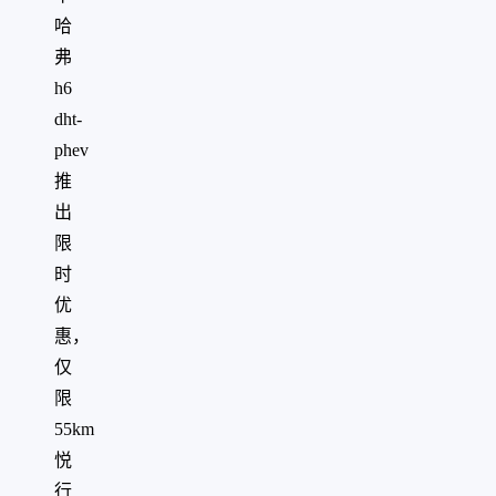
哈
弗
h6
dht-
phev
推
出
限
时
优
惠，
仅
限
55km
悦
行