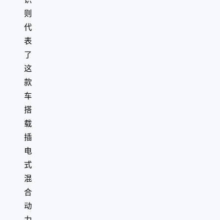
则
代
表
了
这
款
车
搭
载
插
电
式
混
合
动
力