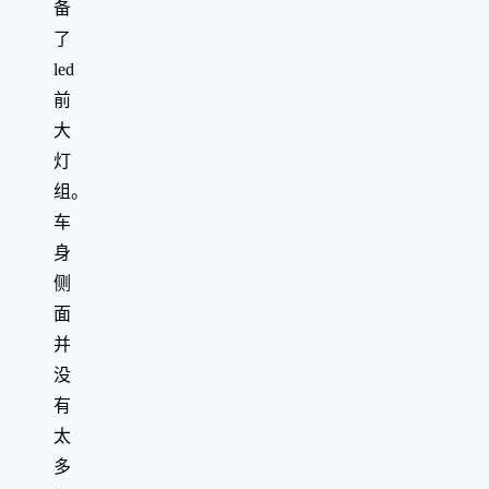
备
了
led
前
大
灯
组。
车
身
侧
面
并
没
有
太
多