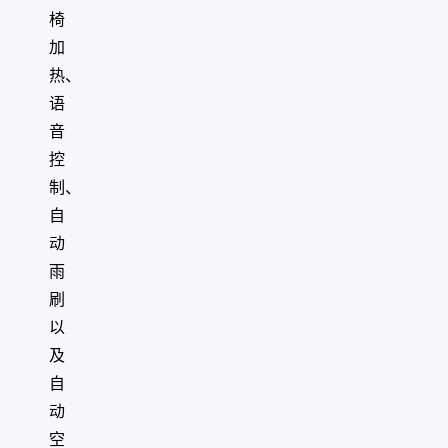
椅
加
热、
语
音
控
制、
自
动
雨
刷
以
及
自
动
空