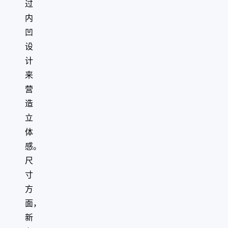
过
内
凹
设
计
来
营
造
立
体
感。
尺
寸
方
面，
新