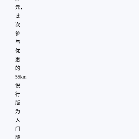
元，
此
次
参
与
优
惠
的
55km
悦
行
版
为
入
门
版