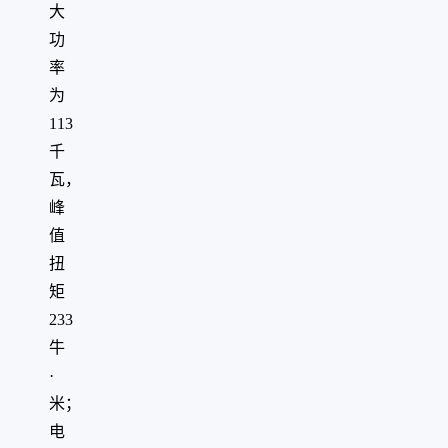
大
功
率
为
113
千
瓦，
峰
值
扭
矩
233
牛
·
米；
电