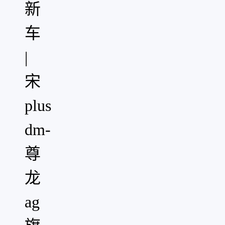
新
车
|
宋
plus
dm-
尊
龙
ag