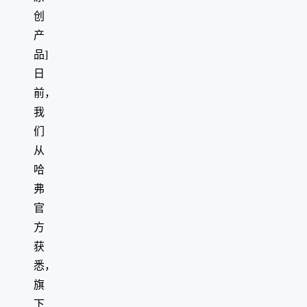
创
产
品]
日
前，
我
们
从
哈
弗
官
方
获
悉，
旗
下