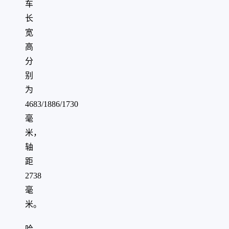
车
长
宽
高
分
别
为
4683/1886/1730
毫
米，
轴
距
2738
毫
米。
哈