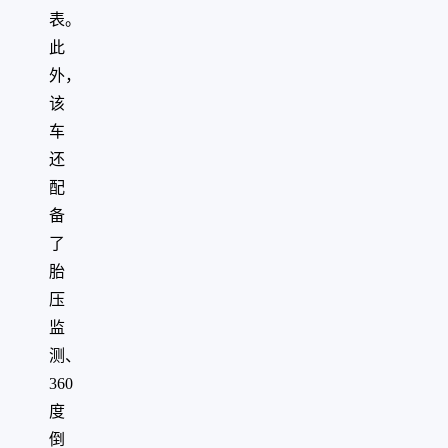
表。
此
外，
该
车
还
配
备
了
胎
压
监
测、
360
度
倒