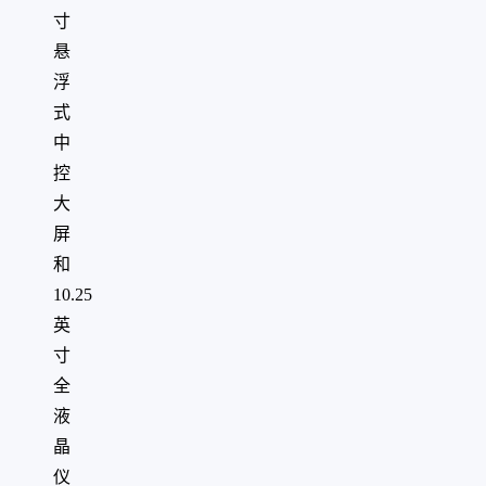
寸
悬
浮
式
中
控
大
屏
和
10.25
英
寸
全
液
晶
仪