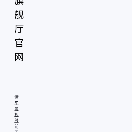
旗
舰
厅
官
网
"
aria-
hidden="true"
role="presentation"/>
懂
车
帝
视
线
前