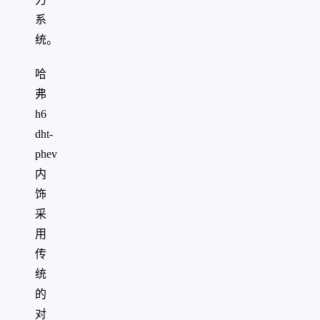
系
统。
哈
弗
h6
dht-
phev
内
饰
采
用
传
统
的
对