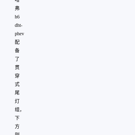
弗
h6
dht-
phev
配
备
了
贯
穿
式
尾
灯
组，
下
方
则