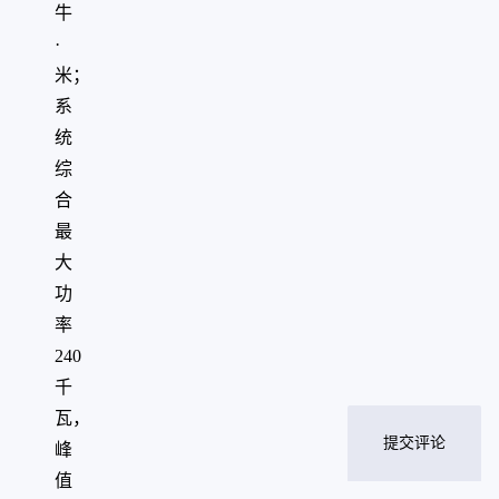
牛
·
米；
系
统
综
合
最
大
功
率
240
千
瓦，
提交评论
峰
值