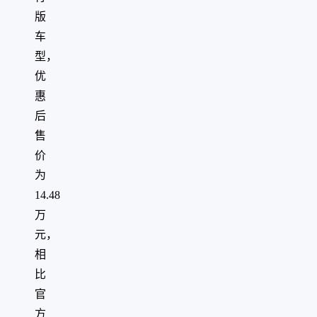
版
车
型，
优
惠
后
售
价
为
14.48
万
元，
相
比
官
方