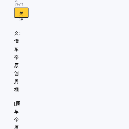
天
13:07
关
注
文：
懂
车
帝
原
创
周
桐
[懂
车
帝
原