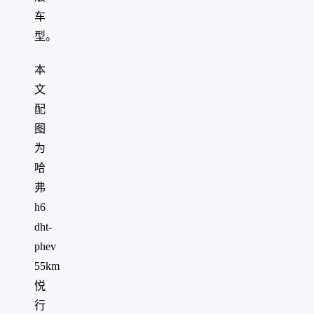
车
型。
本
文
配
图
为
哈
弗
h6
dht-
phev
55km
悦
行