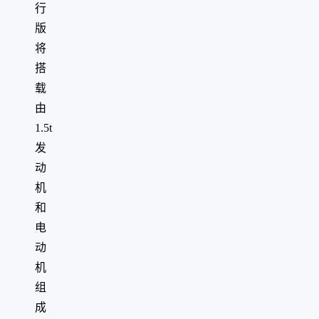
行
版
将
搭
载
由
1.5t
发
动
机
和
电
动
机
组
成