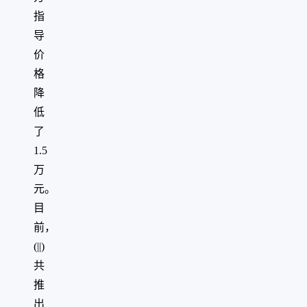
指
导
价
格
降
低
了
1.5
万
元。
目
前，
(||)
共
推
出