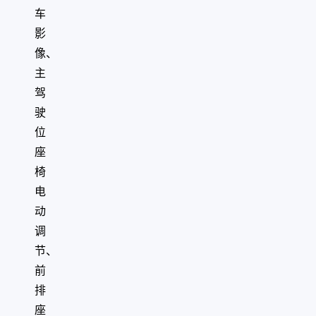
车
影
像、
主
驾
驶
位
座
椅
电
动
调
节、
前
排
座