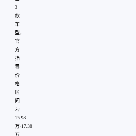
3
款
车
型，
官
方
指
导
价
格
区
间
为
15.98
万-17.38
万