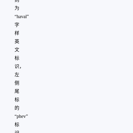
为
“haval”
字
样
英
文
标
识，
左
侧
尾
标
的
“phev”
标
识