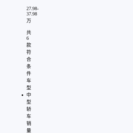
27.98-
37.98
万
共
6
款
符
合
条
件
车
型
中
型
轿
车
销
量