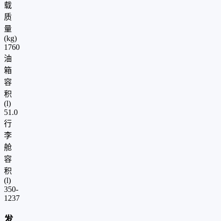
载
质
量
(kg)
1760
油
箱
容
积
(l)
51.0
行
李
舱
容
积
(l)
350-
1237
发