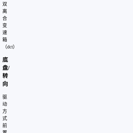
双
离
合
变
速
箱
（dct）
底
盘/
转
向
驱
动
方
式
前
置