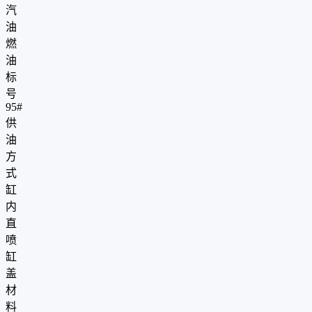
汽
油
燃
油
标
号
95#
供
油
方
式
缸
内
直
喷
缸
盖
材
料