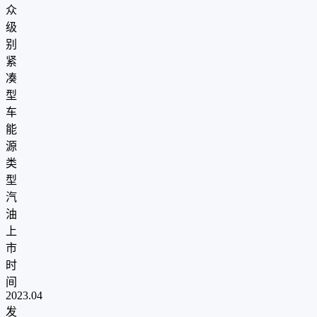
众
级
别
紧
凑
型
车
能
源
类
型
汽
油
上
市
时
间
2023.04
发