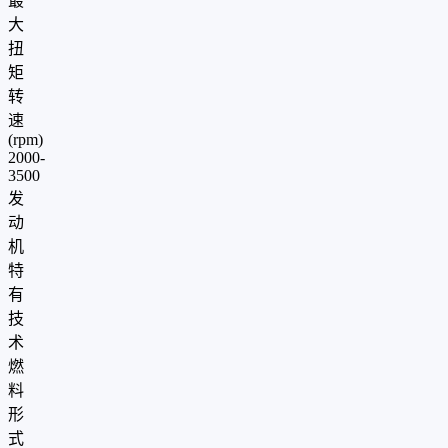
最
大
扭
矩
转
速
(rpm)
2000-
3500
发
动
机
特
有
技
术
燃
料
形
式