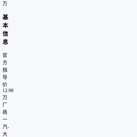
万
基
本
信
息
官
方
指
导
价
12.98
万
厂
商
一
汽-
大