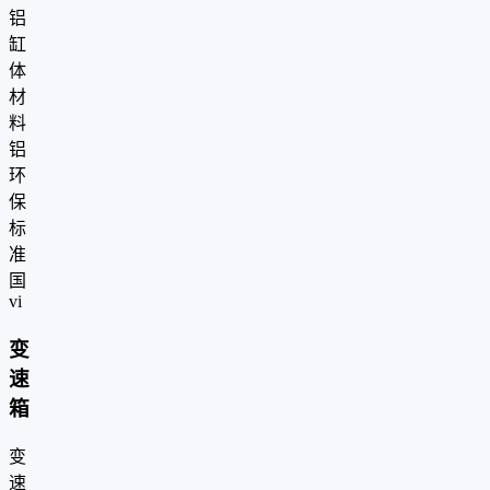
铝
缸
体
材
料
铝
环
保
标
准
国
vi
变
速
箱
变
速