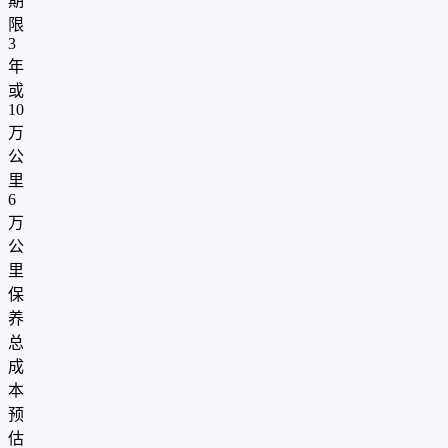
期
限
3
年
或
10
万
公
里
6
万
公
里
保
养
总
成
本
预
估