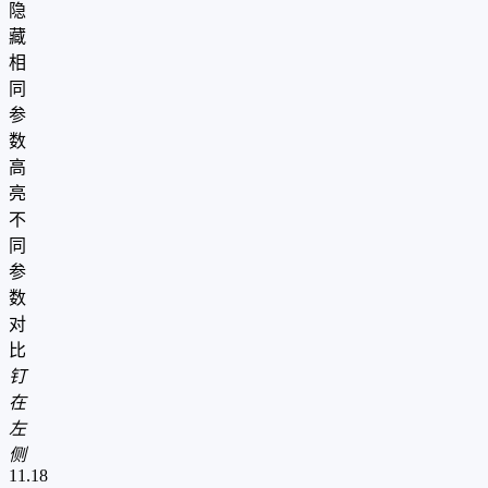
隐
藏
相
同
参
数
高
亮
不
同
参
数
对
比
钉
在
左
侧
11.18