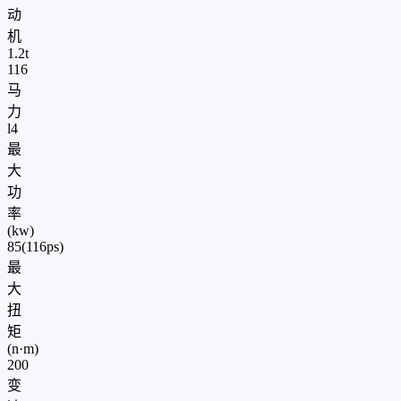
动
机
1.2t
116
马
力
l4
最
大
功
率
(kw)
85(116ps)
最
大
扭
矩
(n·m)
200
变