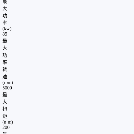
最
大
功
率
(kw)
85
最
大
功
率
转
速
(rpm)
5000
最
大
扭
矩
(n·m)
200