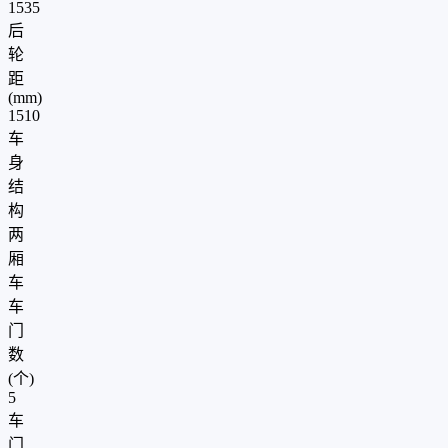
1535
后
轮
距
(mm)
1510
车
身
结
构
两
厢
车
车
门
数
(个)
5
车
门