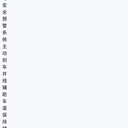
安
全
预
警
系
统
主
动
刹
车
并
线
辅
助
车
道
保
持