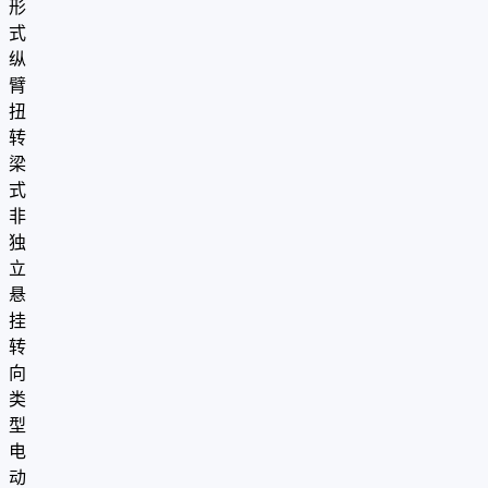
形
式
纵
臂
扭
转
梁
式
非
独
立
悬
挂
转
向
类
型
电
动