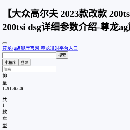
【大众高尔夫 2023款改款 200t
200tsi dsg详细参数介绍-尊龙
尊龙ag旗舰厅官网-尊龙凯时平台入口
搜索
小程序
登录
排
量
1.2t
1.4t
2.0t
共
1
款
车
型