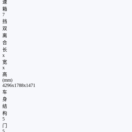
速
箱
7
挡
双
离
合
长
x
宽
x
高
(mm)
4296x1788x1471
车
身
结
构
5
门
5