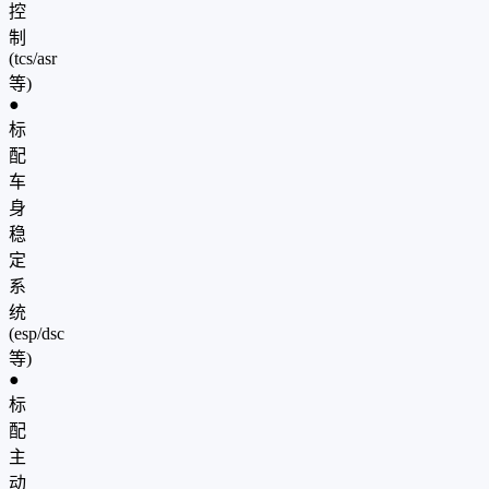
控
制
(tcs/asr
等)
●
标
配
车
身
稳
定
系
统
(esp/dsc
等)
●
标
配
主
动