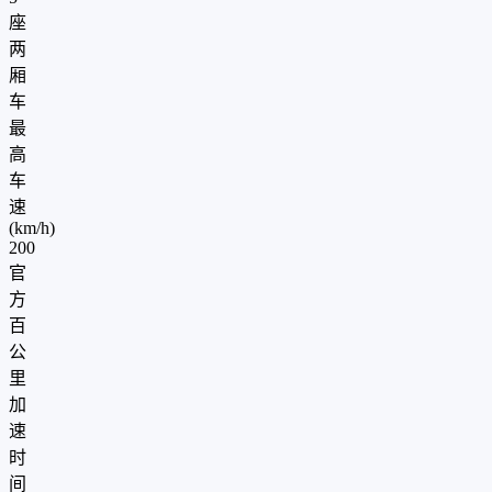
座
两
厢
车
最
高
车
速
(km/h)
200
官
方
百
公
里
加
速
时
间