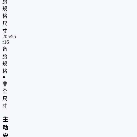
胎
规
格
尺
寸
205/55
r16
备
胎
规
格
●
非
全
尺
寸
主
动
安