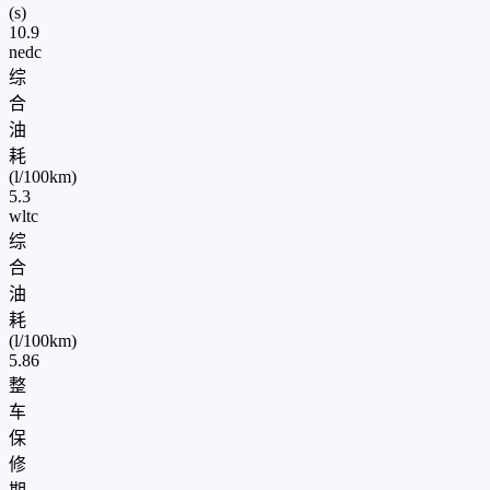
(s)
10.9
nedc
综
合
油
耗
(l/100km)
5.3
wltc
综
合
油
耗
(l/100km)
5.86
整
车
保
修