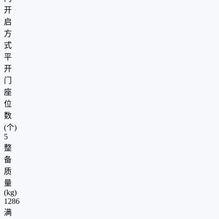
开
启
方
式
平
开
门
座
位
数
(个)
5
整
备
质
量
(kg)
1286
满