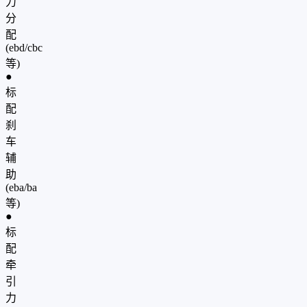
力
分
配
(ebd/cbc
等)
●
标
配
刹
车
辅
助
(eba/ba
等)
●
标
配
牵
引
力