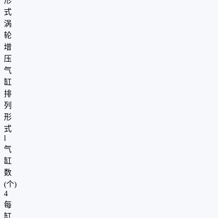
形
式
涡
轮
增
压
气
缸
排
列
形
式
l
气
缸
数
(个)
4
每
缸