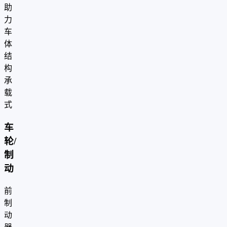
助
力
车
体
结
构
承
载
式
车
轮/
制
动
前
制
动