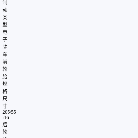
制
动
类
型
电
子
驻
车
前
轮
胎
规
格
尺
寸
205/55
r16
后
轮