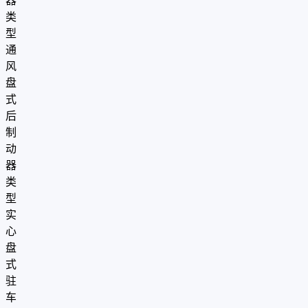
器
类
型
通
风
盘
式
后
制
动
器
类
型
实
心
盘
式
驻
车