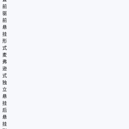
前
驱
前
悬
挂
形
式
麦
弗
逊
式
独
立
悬
挂
后
悬
挂