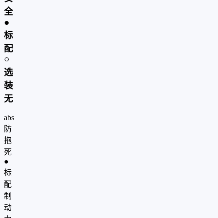
全
●
标
配
○
选
装
无
abs
防
抱
死
●
标
配
制
动