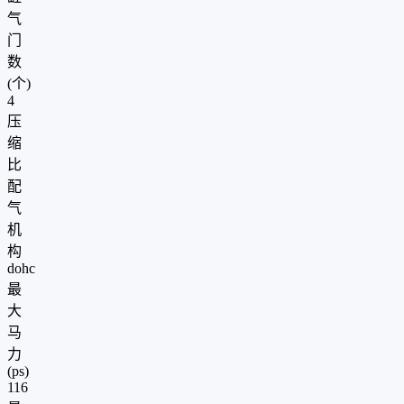
气
门
数
(个)
4
压
缩
比
配
气
机
构
dohc
最
大
马
力
(ps)
116