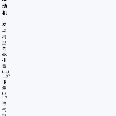
动
机
发
动
机
型
号
dlc
排
量
(ml)
1197
排
量
(l)
1.2
进
气