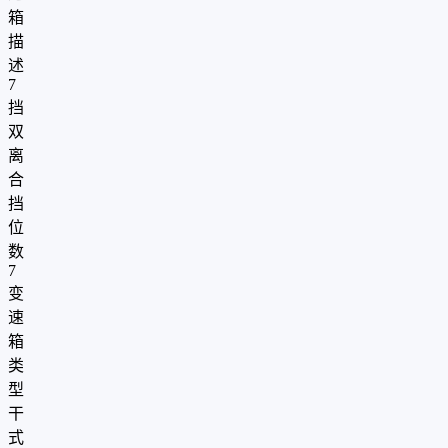
箱
描
述
7
挡
双
离
合
挡
位
数
7
变
速
箱
类
型
干
式