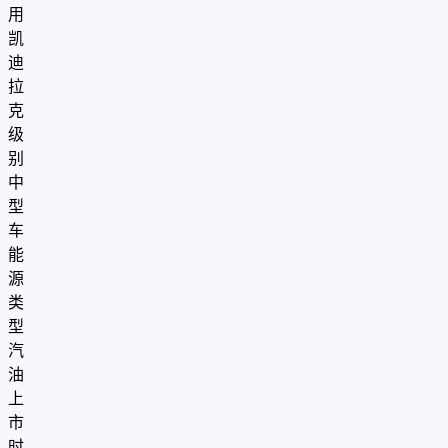
用
凯
迪
拉
克
级
别
中
型
车
能
源
类
型
汽
油
上
市
时