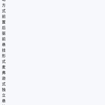
方
式
前
置
后
驱
前
悬
挂
形
式
麦
弗
逊
式
独
立
悬