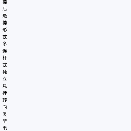
挂
后
悬
挂
形
式
多
连
杆
式
独
立
悬
挂
转
向
类
型
电