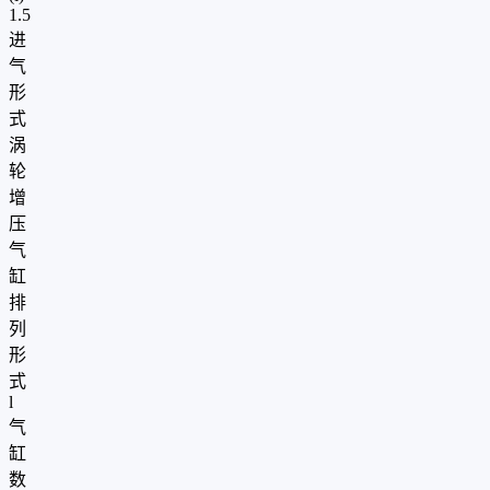
1.5
进
气
形
式
涡
轮
增
压
气
缸
排
列
形
式
l
气
缸
数