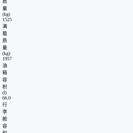
质
量
(kg)
1525
满
载
质
量
(kg)
1957
油
箱
容
积
(l)
66.0
行
李
舱
容