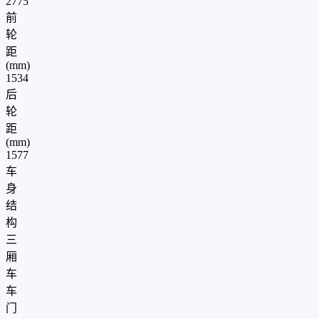
2775
前
轮
距
(mm)
1534
后
轮
距
(mm)
1577
车
身
结
构
三
厢
车
车
门