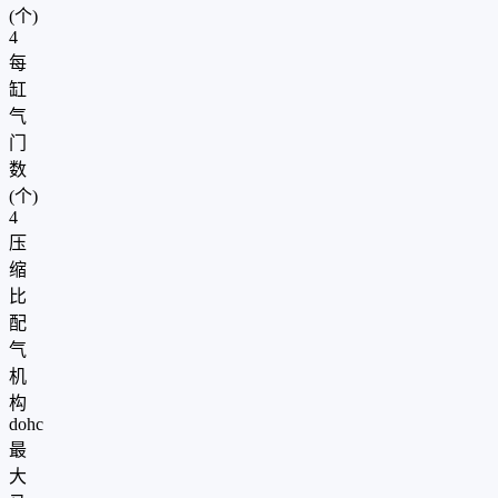
(个)
4
每
缸
气
门
数
(个)
4
压
缩
比
配
气
机
构
dohc
最
大