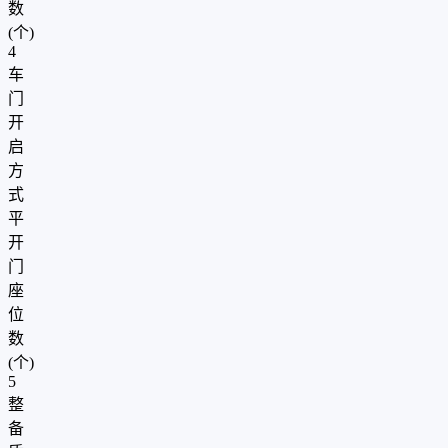
数
(个)
4
车
门
开
启
方
式
平
开
门
座
位
数
(个)
5
整
备