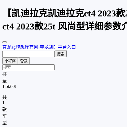
【凯迪拉克凯迪拉克ct4 202
ct4 2023款25t 风尚型详细
尊龙ag旗舰厅官网-尊龙凯时平台入口
搜索
小程序
登录
排
量
1.5t
2.0t
共
1
款
车
型