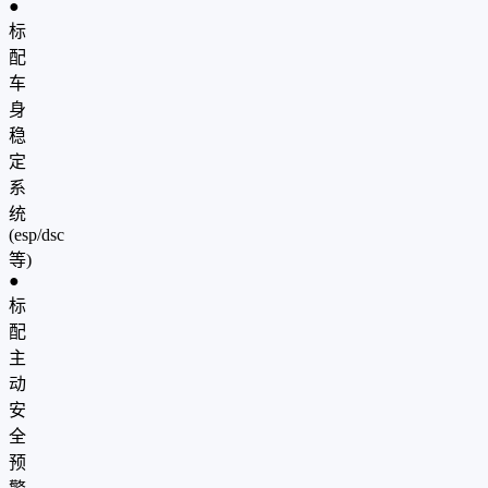
●
标
配
车
身
稳
定
系
统
(esp/dsc
等)
●
标
配
主
动
安
全
预