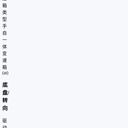
箱
类
型
手
自
一
体
变
速
箱
(at)
底
盘/
转
向
驱
动