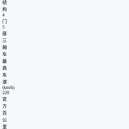
结
构
4
门
5
座
三
厢
车
最
高
车
速
(km/h)
220
官
方
百
公
里