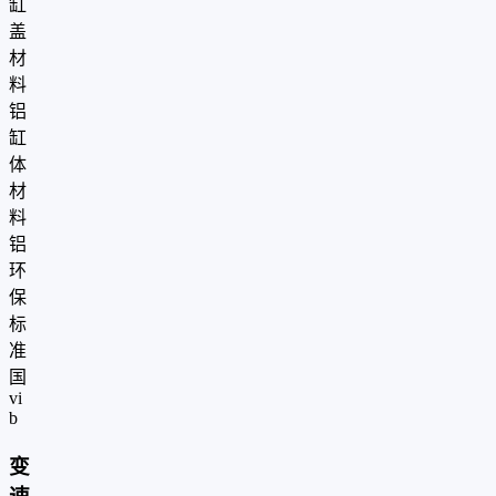
缸
盖
材
料
铝
缸
体
材
料
铝
环
保
标
准
国
vi
b
变