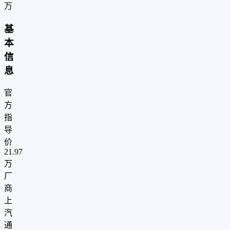
万
基
本
信
息
官
方
指
导
价
21.97
万
厂
商
上
汽
通