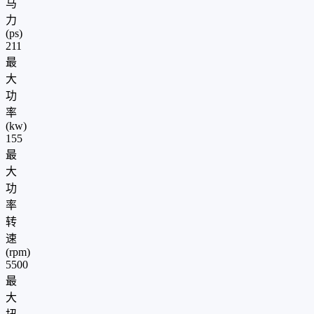
马
力
(ps)
211
最
大
功
率
(kw)
155
最
大
功
率
转
速
(rpm)
5500
最
大