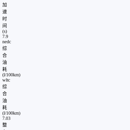
加
速
时
间
(s)
7.9
nedc
综
合
油
耗
(l/100km)
wltc
综
合
油
耗
(l/100km)
7.03
整