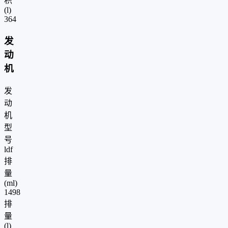
积
(l)
364
发
动
机
发
动
机
型
号
ldf
排
量
(ml)
1498
排
量
(l)