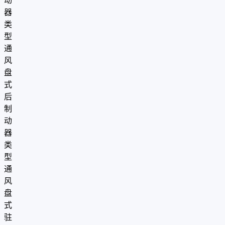
动
器
类
型
通
风
盘
式
后
制
动
器
类
型
通
风
盘
式
驻