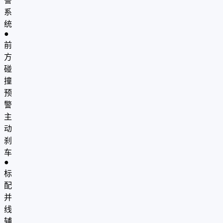
警
系
统
●
前
方
碰
撞
预
警
主
动
刹
车
●
标
配
并
线
辅