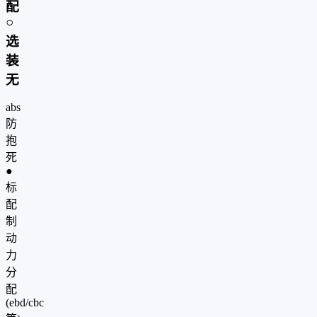
配
○
选
装
无
abs
防
抱
死
●
标
配
制
动
力
分
配
(ebd/cbc