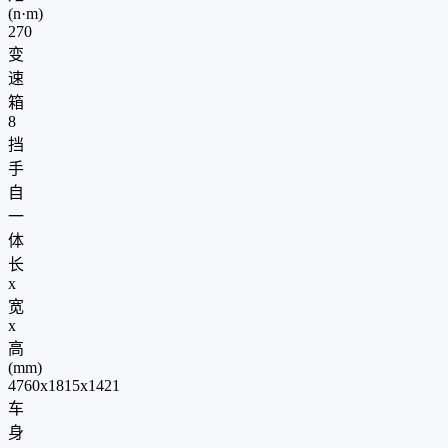
(n·m)
270
变
速
箱
8
挡
手
自
一
体
长
x
宽
x
高
(mm)
4760x1815x1421
车
身