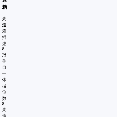
速
箱
变
速
箱
描
述
8
挡
手
自
一
体
挡
位
数
8
变
速