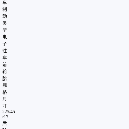
车
制
动
类
型
电
子
驻
车
前
轮
胎
规
格
尺
寸
225/45
r17
后