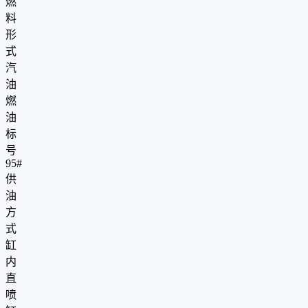
燃
料
形
式
汽
油
燃
油
标
号
95#
供
油
方
式
缸
内
直
喷