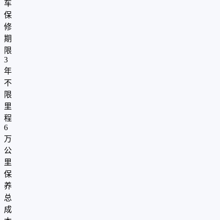
车
保
修
期
限
3
年
不
限
里
程
6
万
公
里
保
养
总
成