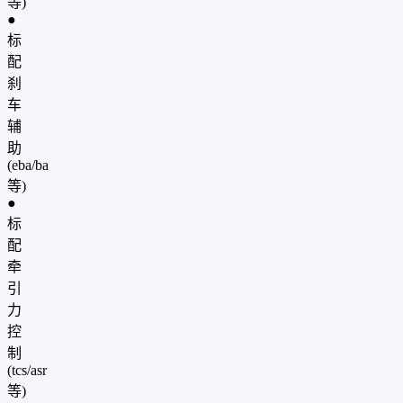
等)
●
标
配
刹
车
辅
助
(eba/ba
等)
●
标
配
牵
引
力
控
制
(tcs/asr
等)