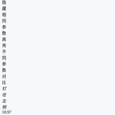
隐
藏
相
同
参
数
高
亮
不
同
参
数
对
比
钉
在
左
侧
18.97