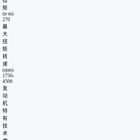
扭
矩
(n·m)
270
最
大
扭
矩
转
速
(rpm)
1750-
4500
发
动
机
特
有
技
术