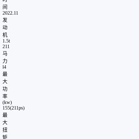
间
2022.11
发
动
机
1.5t
211
马
力
l4
最
大
功
率
(kw)
155(211ps)
最
大
扭
矩