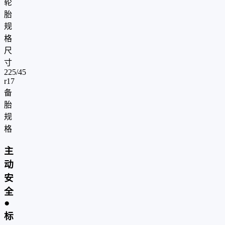
轮
胎
规
格
尺
寸
225/45
r17
备
胎
规
格
主
动
安
全
●
标