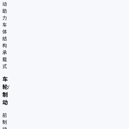
动
助
力
车
体
结
构
承
载
式
车
轮/
制
动
前
制