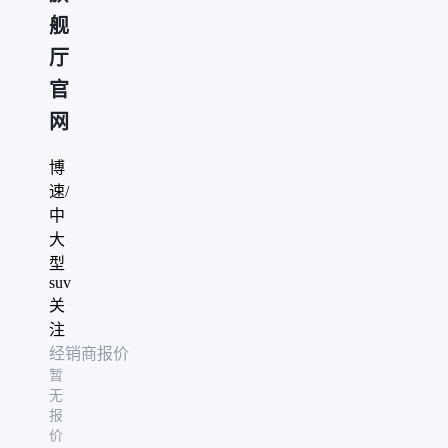
舰
厅
官
网
博
速/
中
大
型
suv
关
注
经销商报价
暂
无
报
价