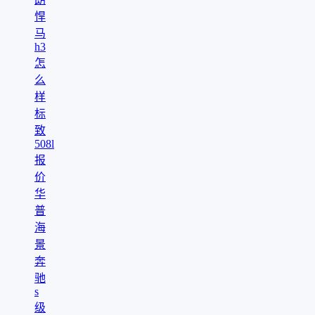
悍
马
h3
怎
么
样
标
致
508l
报
价
华
普
海
景
奔
驰
s
级