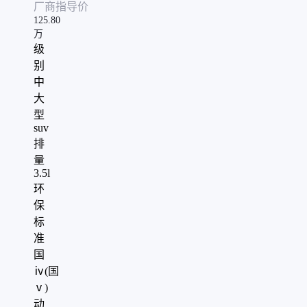
厂商指导价
125.80
万
级
别
中
大
型
suv
排
量
3.5l
环
保
标
准
国
ⅳ(国
ⅴ)
动