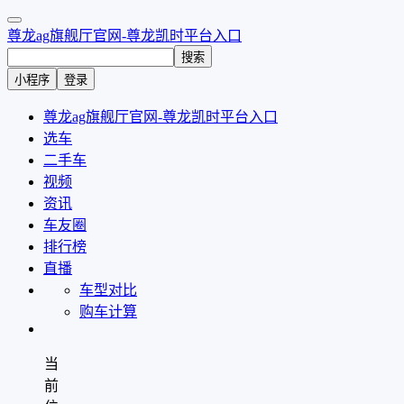
尊龙ag旗舰厅官网-尊龙凯时平台入口
搜索
小程序
登录
尊龙ag旗舰厅官网-尊龙凯时平台入口
选车
二手车
视频
资讯
车友圈
排行榜
直播
车型对比
购车计算
当
前