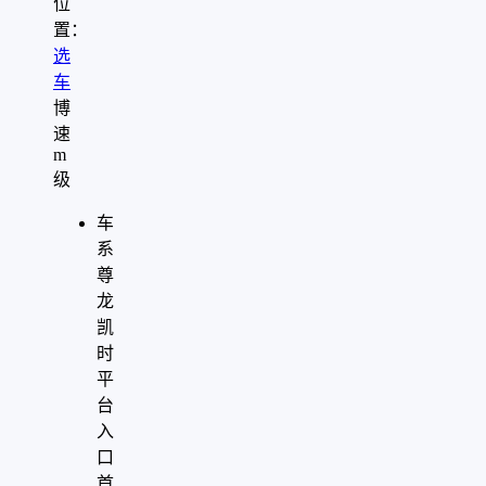
位
置：
选
车
博
速
m
级
车
系
尊
龙
凯
时
平
台
入
口
首