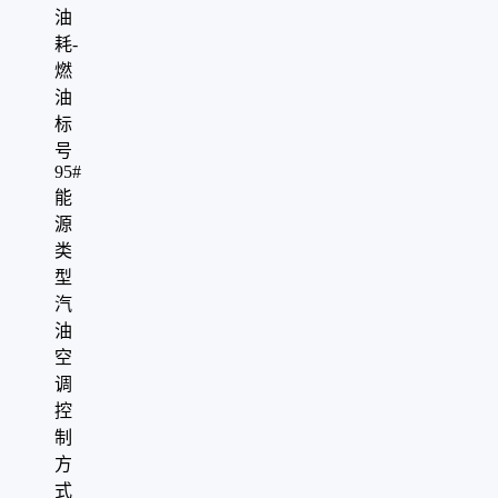
油
耗
-
燃
油
标
号
95#
能
源
类
型
汽
油
空
调
控
制
方
式