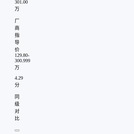
301.00
万
厂
商
指
导
价
129.80-
300.999
万
4.29
分
同
级
对
比