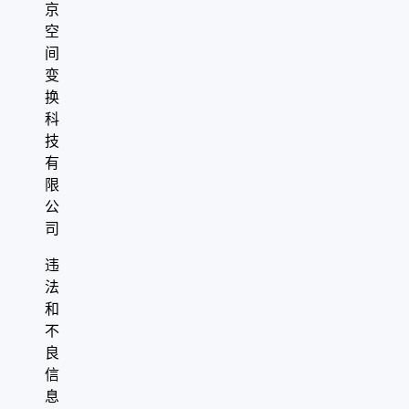
京
空
间
变
换
科
技
有
限
公
司
违
法
和
不
良
信
息