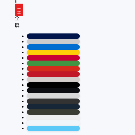
s
3.0t
主
驾
全
屏