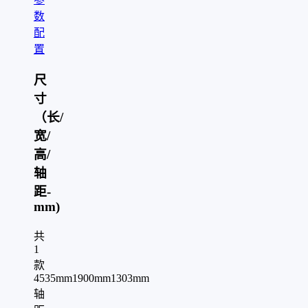
数
配
置
尺
寸
（长/
宽/
高/
轴
距-
mm)
共
1
款
4535mm
1900mm
1303mm
轴