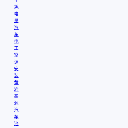
里
耗
电
量
汽
车
电
工
空
调
安
装
黄
岩
鑫
源
汽
车
涪