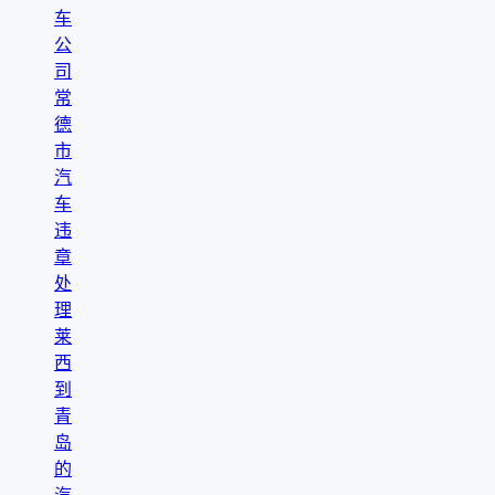
车
公
司
常
德
市
汽
车
违
章
处
理
莱
西
到
青
岛
的