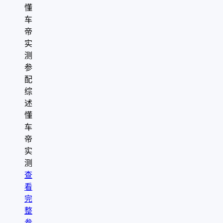
懂
车
帝
实
测
参
配
综
述
懂
车
帝
实
测
查
看
完
整
参