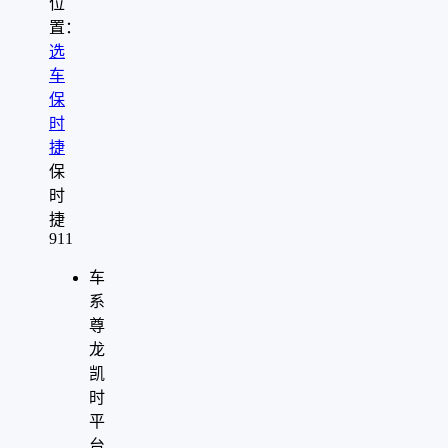
位
置：
选
车
保
时
捷
保
时
捷
911
车
系
尊
龙
凯
时
平
台