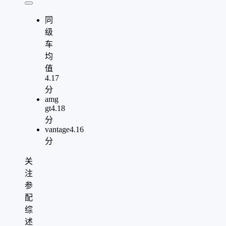
同
级
车
均
值
4.17
分
amg
gt
4.18
分
vantage
4.16
分
关
注
参
配
综
述