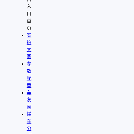
入
口
首
页
实
拍
大
图
参
数
配
置
车
友
圈
懂
车
分