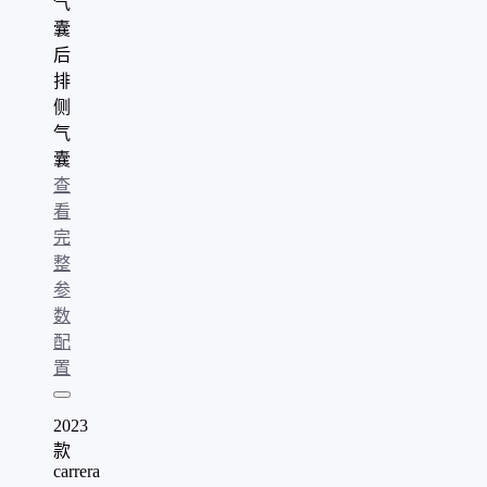
气
囊
后
排
侧
气
囊
查
看
完
整
参
数
配
置
2023
款
carrera