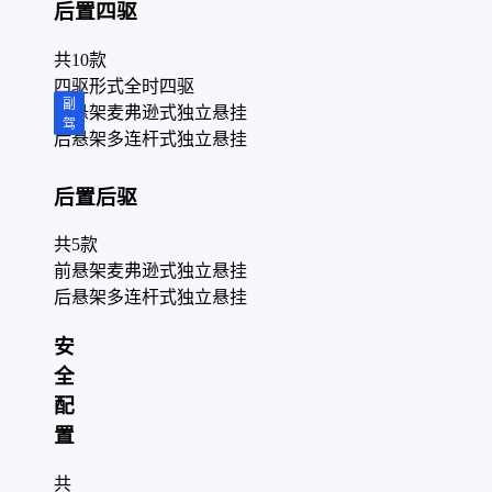
后置四驱
共
10
款
四驱形式
全时四驱
副
前悬架
麦弗逊式独立悬挂
驾
后悬架
多连杆式独立悬挂
后置后驱
共
5
款
前悬架
麦弗逊式独立悬挂
后悬架
多连杆式独立悬挂
安
全
配
置
共