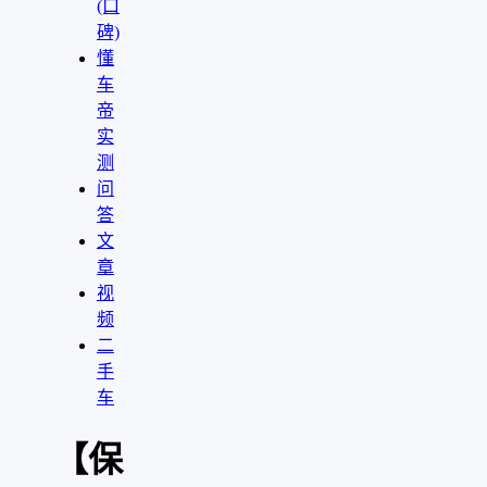
(口
碑)
懂
车
帝
实
测
问
答
文
章
视
频
二
手
车
【保