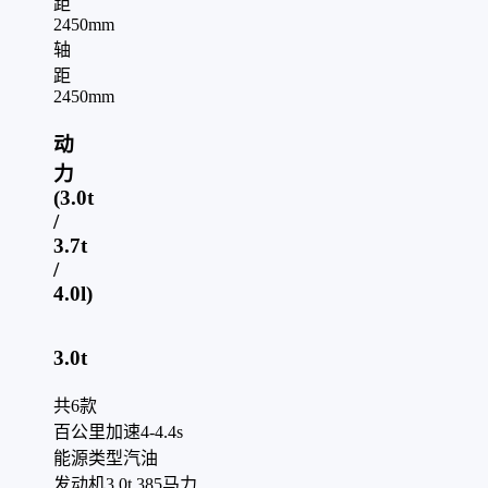
距
2450mm
轴
距
2450mm
动
力
(3.0t
/
3.7t
/
4.0l)
3.0t
共
6
款
百公里加速
4-4.4s
能源类型
汽油
发动机
3.0t 385马力