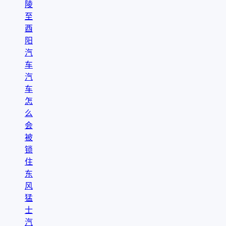
陵
至
酉
阳
汽
车
汽
车
怎
么
会
被
锁
住
东
风
猛
士
汽