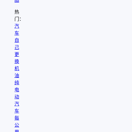
图
热
门：
汽
车
自
己
更
换
机
油
纯
电
动
汽
车
每
公