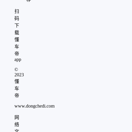
扫
码
下
载
懂
车
帝
app
©
2023
懂
车
帝
www.dongchedi.com
网
络
文