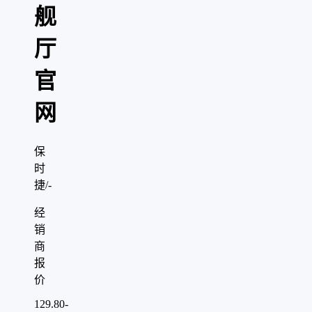
舰
厅
官
网
保
时
捷/-
经
销
商
报
价
129.80-