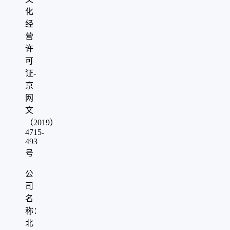
化
经
营
许
可
证-
京
网
文
（2019）
4715-
493
号
公
司
名
称：
北