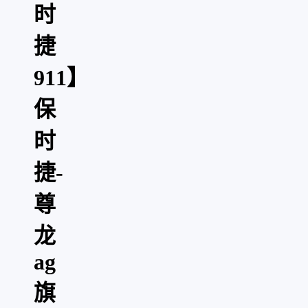
时
捷
911】
保
时
捷-
尊
龙
ag
旗