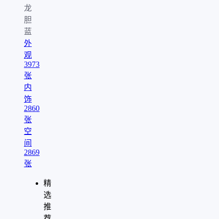
龙
胆
蓝
外
观
3973
张
内
饰
2860
张
空
间
2869
张
精
选
推
荐