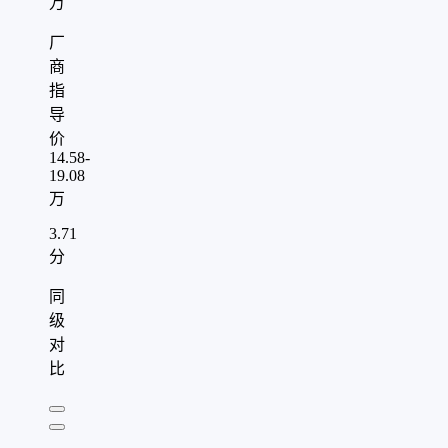
万
厂
商
指
导
价
14.58-
19.08
万
3.71
分
同
级
对
比