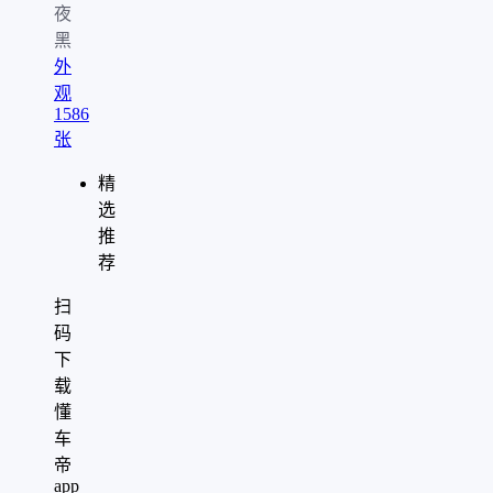
夜
黑
外
观
1586
张
精
选
推
荐
扫
码
下
载
懂
车
帝
app