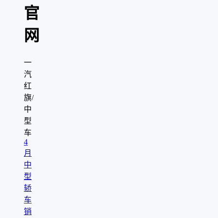
官
网
一
汽
红
旗/
中
型
车
4
月
中
型
轿
车
销