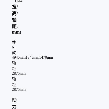
（长/
宽/
高/
轴
距-
mm)
共
6
款
4945mm
1845mm
1470mm
轴
距
2875mm
轴
距
2875mm
动
力