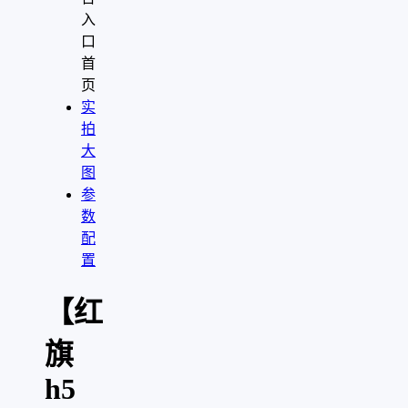
入
口
首
页
实
拍
大
图
参
数
配
置
【红
旗
h5