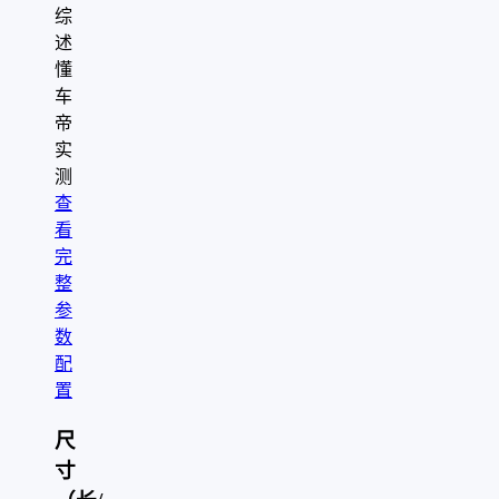
综
述
懂
车
帝
实
测
查
看
完
整
参
数
配
置
尺
寸