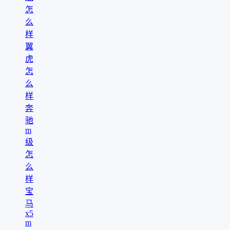
怎
么
样
翼
虎
怎
么
样
奔
驰
m
级
怎
么
样
宝
马
x5
m