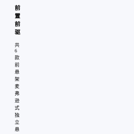
前
置
前
驱
共
6
款
前
悬
架
麦
弗
逊
式
独
立
悬