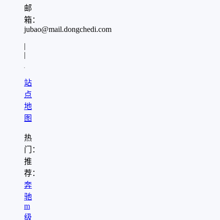
邮
箱：
jubao@mail.dongchedi.com
|
|
站
点
地
图
热
门：
推
荐：
奔
驰
m
级