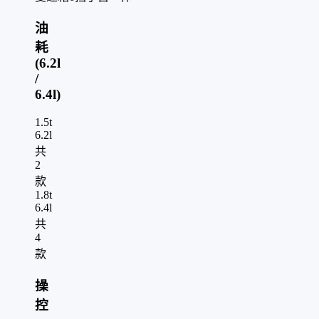
油
耗
(6.2l
/
6.4l)
1.5t
6.2l
共
2
款
1.8t
6.4l
共
4
款
操
控