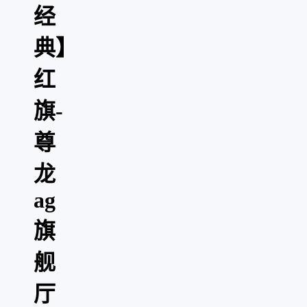
经
典】
红
旗-
尊
龙
ag
旗
舰
厅