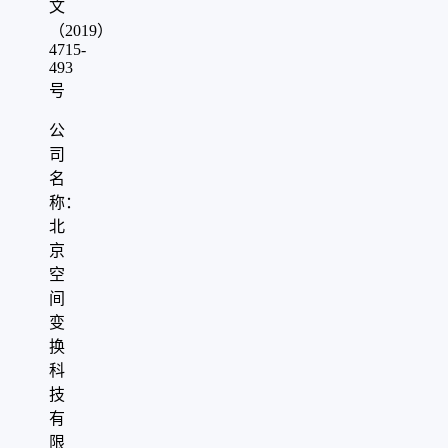
文
（2019）
4715-
493
号
公
司
名
称：
北
京
空
间
变
换
科
技
有
限