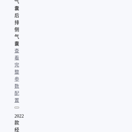
气
囊
后
排
侧
气
囊
查
看
完
整
参
数
配
置
2022
款
经