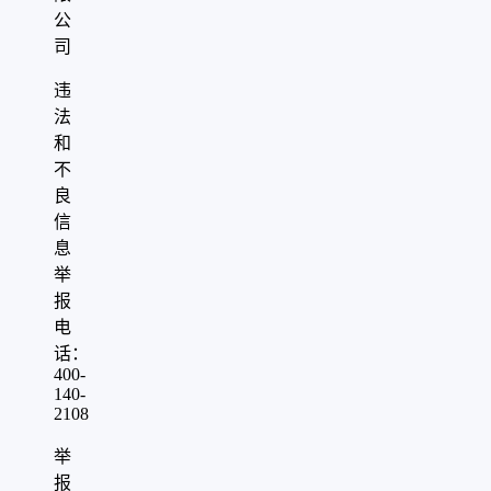
公
司
违
法
和
不
良
信
息
举
报
电
话：
400-
140-
2108
举
报