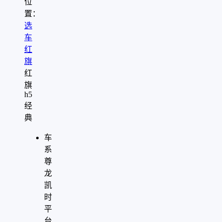
位
置：
选
车
红
旗
红
旗
h5
经
典
车
系
尊
龙
凯
时
平
台