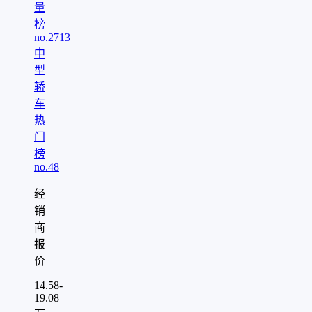
量
榜
no.27
13
中
型
轿
车
热
门
榜
no.48
经
销
商
报
价
14.58-
19.08