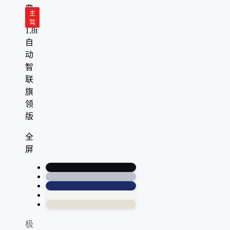
典
主
款
驾
1.8t
自
动
智
联
旗
领
版
全
屏
极