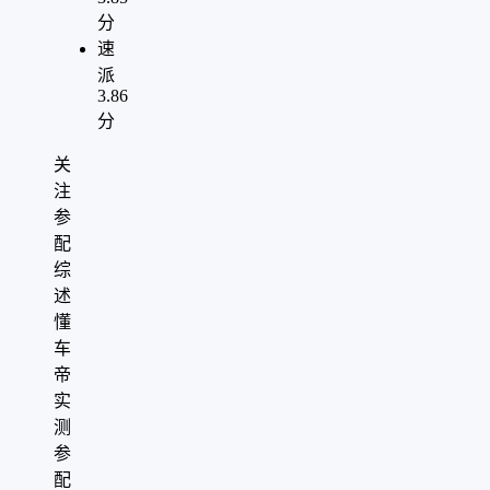
分
速
派
3.86
分
关
注
参
配
综
述
懂
车
帝
实
测
参
配