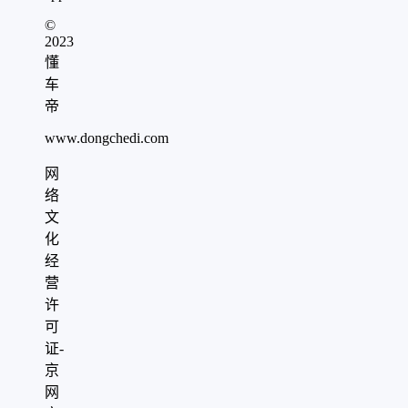
©
2023
懂
车
帝
www.dongchedi.com
网
络
文
化
经
营
许
可
证-
京
网