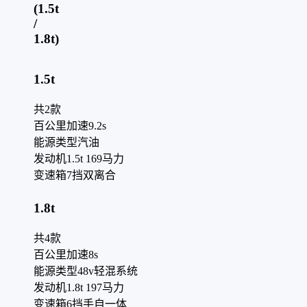
(1.5t
/
1.8t)
1.5t
共
2
款
百公里加速
9.2s
能源类型
汽油
发动机
1.5t 169马力
变速箱
7挡双离合
1.8t
共
4
款
百公里加速
8s
能源类型
48v轻混系统
发动机
1.8t 197马力
变速箱
6挡手自一体