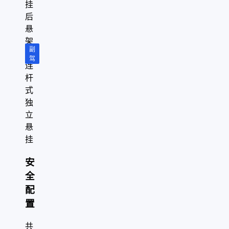
挂
后
悬
架
副
多
驾
连
杆
式
独
立
悬
挂
安
全
配
置
共