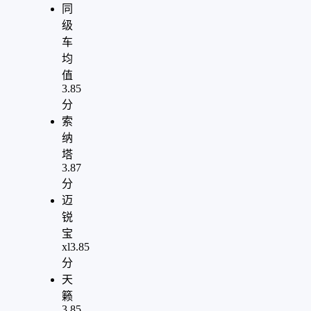
同
级
车
均
值
3.85
分
索
纳
塔
3.87
分
迈
锐
宝
xl
3.85
分
天
籁
3.85