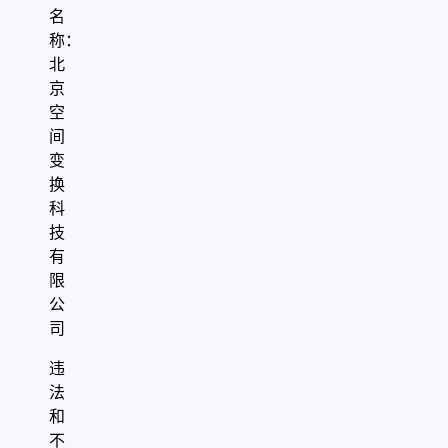
名
称：
北
京
空
间
变
换
科
技
有
限
公
司
违
法
和
不