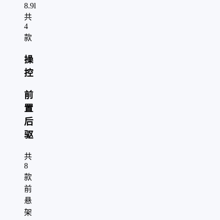
8.9l
共
4
款
操
控
前
置
后
驱
共
8
款
前
悬
架