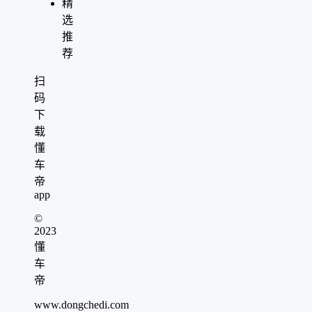
精
选
推
荐
扫
码
下
载
懂
车
帝
app
©
2023
懂
车
帝
www.dongchedi.com