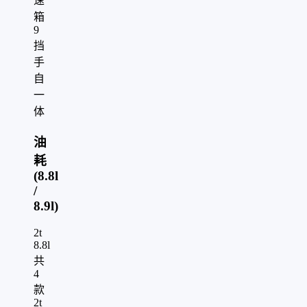
速
箱
9
挡
手
自
一
体
油
耗
(8.8l
/
8.9l)
2t
8.8l
共
4
款
2t