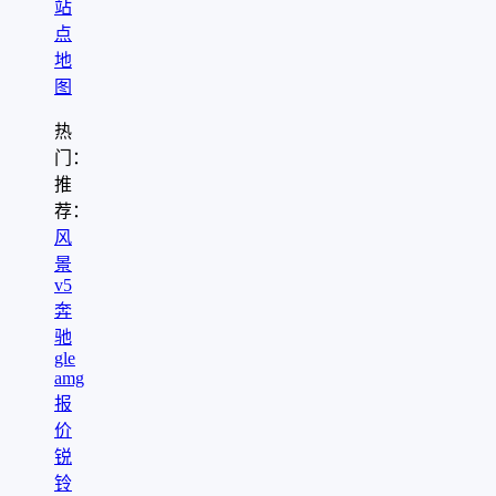
站
点
地
图
热
门：
推
荐：
风
景
v5
奔
驰
gle
amg
报
价
锐
铃