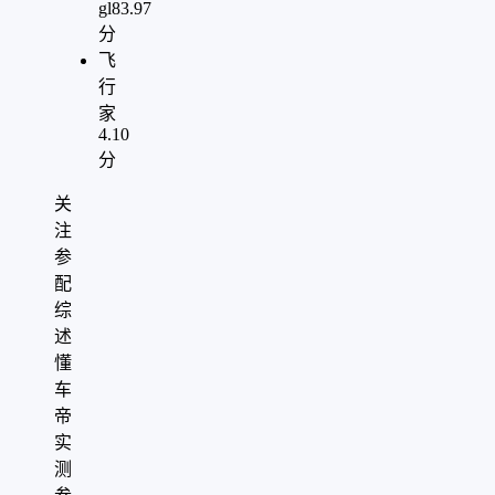
gl8
3.97
分
飞
行
家
4.10
分
关
注
参
配
综
述
懂
车
帝
实
测