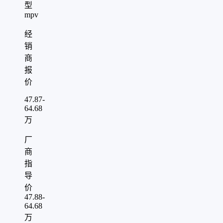
型
mpv
经
销
商
报
价
47.87-
64.68
万
厂
商
指
导
价
47.88-
64.68
万