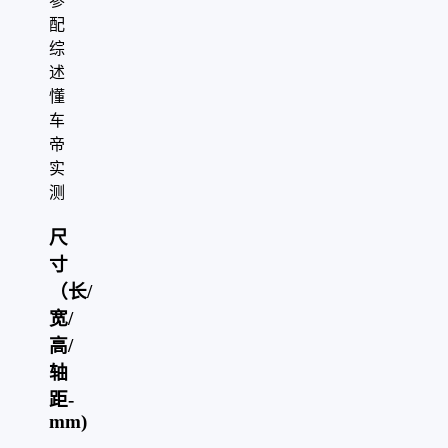
参
配
综
述
懂
车
帝
实
测
尺
寸
（长/
宽/
高/
轴
距-
mm)