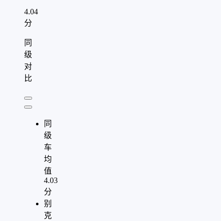
4.04
分
同
级
对
比
同
级
车
均
值
4.03
分
别
克