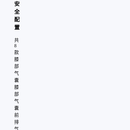
安
全
配
置
共
8
款
膝
部
气
囊
膝
部
气
囊
前
排
气