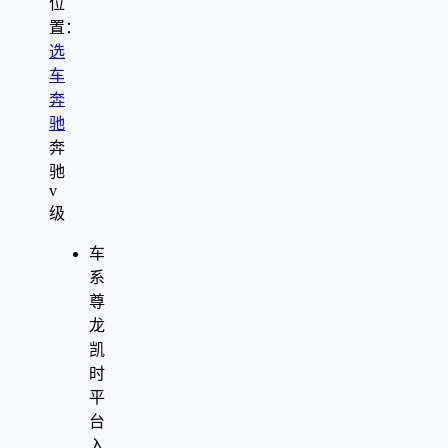
位
置：
选
车
奔
驰
奔
驰
v
级
车
系
尊
龙
凯
时
平
台
入