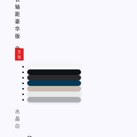
轴
距
豪
华
版
全
主
屏
驾
水
晶
白