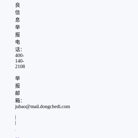
良
信
息
举
报
电
话：
400-
140-
2108
举
报
邮
箱：
jubao@mail.dongchedi.com
|
|