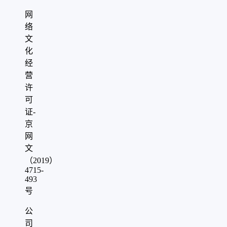
网
络
文
化
经
营
许
可
证-
京
网
文
（2019）
4715-
493
号
公
司