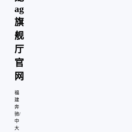
ag
旗
舰
厅
官
网
福
建
奔
驰/
中
大