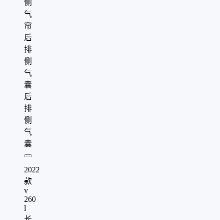
侧
气
帘
后
排
侧
气
囊
后
排
侧
气
囊
2022
款
v
260
l
长