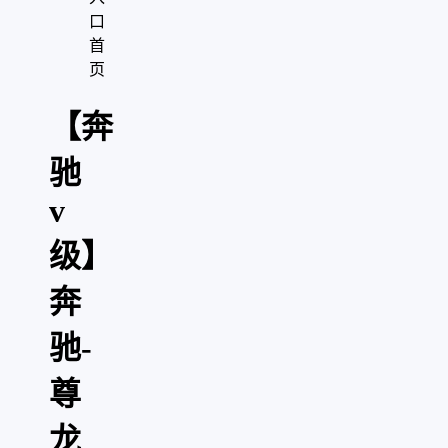
口
首
页
【奔
驰
v
级】
奔
驰-
尊
龙