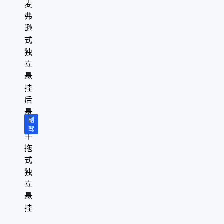
麦
弗
逊
式
独
立
悬
挂
后
悬
副
架
驾
半
拖
式
独
立
悬
挂