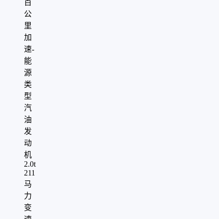
百
公
里
加
速
-
能
源
类
型
汽
油
发
动
机
2.0t
211
马
力
变