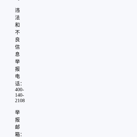
违
法
和
不
良
信
息
举
报
电
话：
400-
140-
2108
举
报
邮
箱：