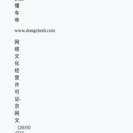
懂
车
帝
www.dongchedi.com
网
络
文
化
经
营
许
可
证-
京
网
文
（2019）