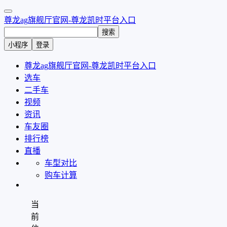
尊龙ag旗舰厅官网-尊龙凯时平台入口
搜索
小程序
登录
尊龙ag旗舰厅官网-尊龙凯时平台入口
选车
二手车
视频
资讯
车友圈
排行榜
直播
车型对比
购车计算
当
前