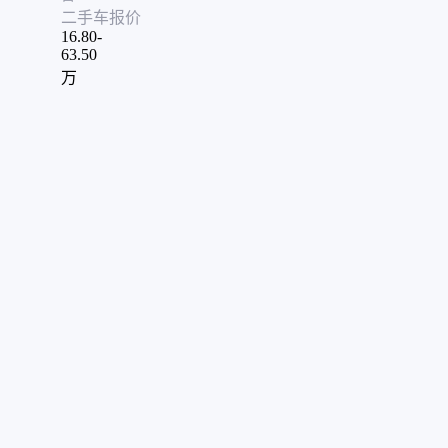
二手车报价
16.80-
63.50
万