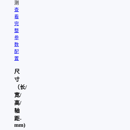
测
查
看
完
整
参
数
配
置
尺
寸
（长/
宽/
高/
轴
距-
mm)