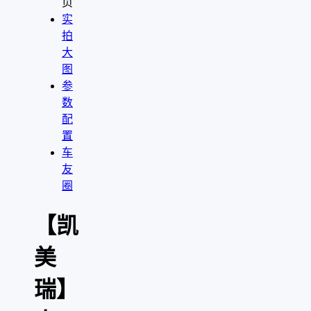
页
实
拍
大
图
参
数
配
置
车
友
圈
【凯
美
瑞】