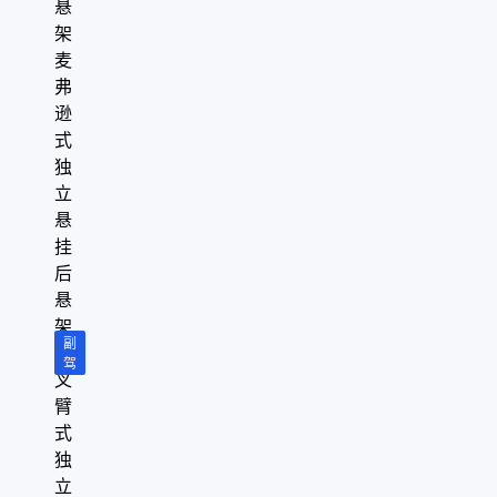
悬
架
麦
弗
逊
式
独
立
悬
挂
后
悬
架
副
双
驾
叉
臂
式
独
立