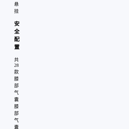
悬
挂
安
全
配
置
共
28
款
膝
部
气
囊
膝
部
气
囊