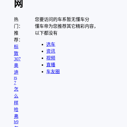
网
热
您要访问的车系暂无懂车分
门：
懂车帝为您推荐其它精彩内容，
推
以下都没有
荐：
选车
标
资讯
致
视频
307
直播
奥
车友圈
迪
rs
7
怎
么
样
哈
弗
h9