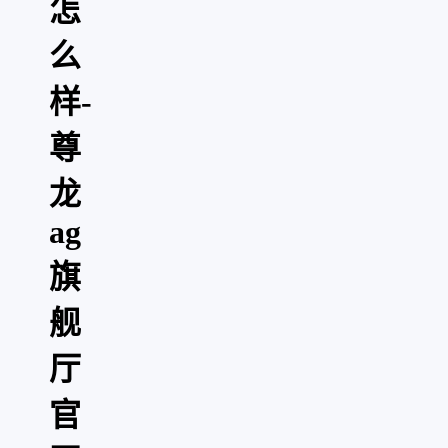
怎
么
样-
尊
龙
ag
旗
舰
厅
官