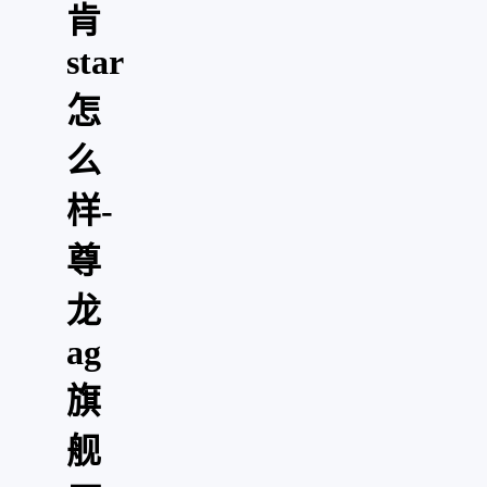
肯
star
怎
么
样-
尊
龙
ag
旗
舰