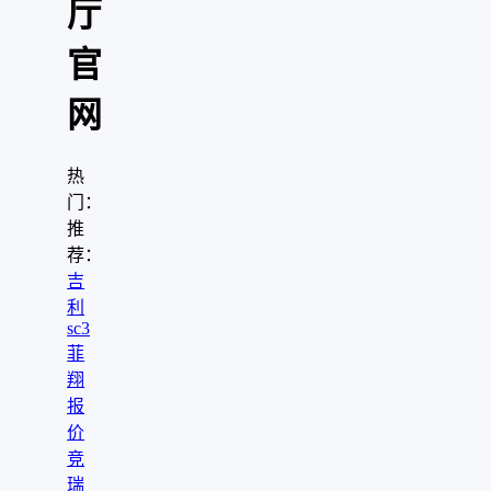
厅
官
网
热
门：
推
荐：
吉
利
sc3
菲
翔
报
价
竞
瑞