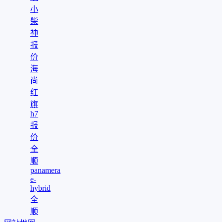
小
柴
神
报
价
海
尚
红
旗
h7
报
价
全
顺
panamera
e-
hybrid
全
顺