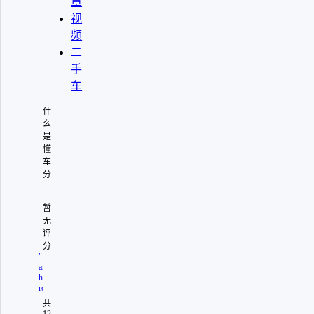
章
视
频
二
手
车
什
么
是
懂
车
分
暂
无
评
分
"
aria-
hidden="true"
role="presentation"/>
共
12