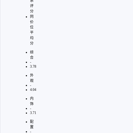
系
评
分
同
价
位
平
均
分
综
合
-
3.78
外
观
-
4.04
内
饰
-
3.71
配
置
-