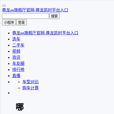
尊龙ag旗舰厅官网-尊龙凯时平台入口
搜索
小程序
登录
尊龙ag旗舰厅官网-尊龙凯时平台入口
选车
二手车
视频
资讯
车友圈
排行榜
直播
车型对比
购车计算
哪