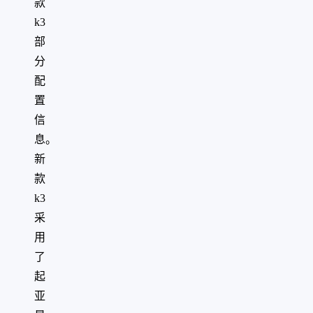
款
k3
部
分
配
置
信
息。
新
款
k3
采
用
了
起
亚