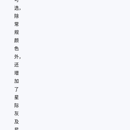
选，
除
常
规
颜
色
外，
还
增
加
了
星
际
灰
及
星