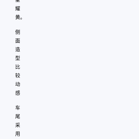
耀
黄。
侧
面
造
型
比
较
动
感
车
尾
采
用