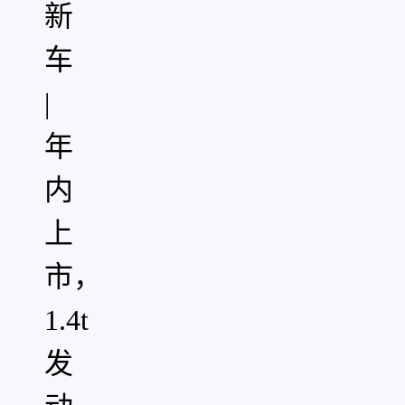
新
车
|
年
内
上
市，
1.4t
发