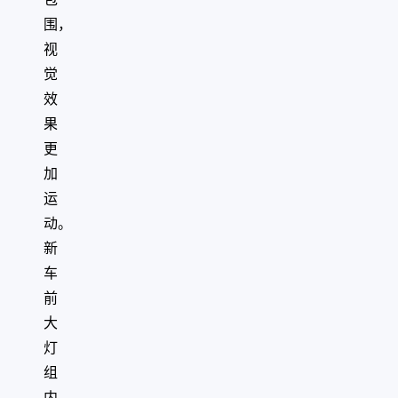
围，
视
觉
效
果
更
加
运
动。
新
车
前
大
灯
组
内