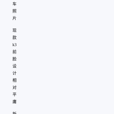
车
照
片
现
款
k3
前
脸
设
计
相
对
平
庸
新