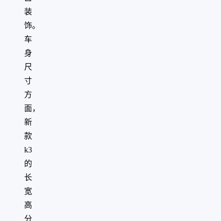
装
饰。
车
身
尺
寸
方
面，
新
款
k3
的
长
宽
高
分