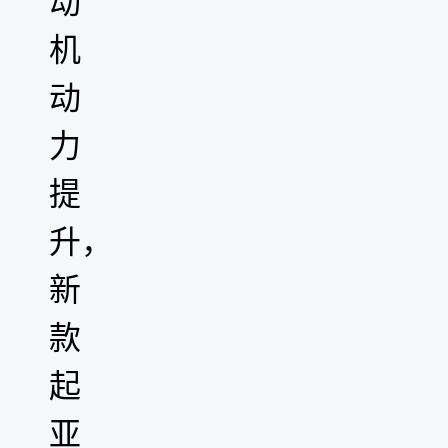
动
机
动
力
提
升，
新
款
起
亚