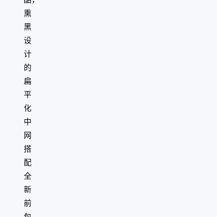
熏
黑
设
计
的
扁
平
化
中
网
搭
配
全
新
前
包