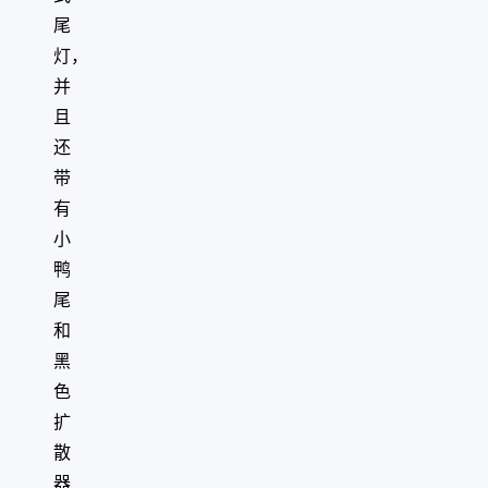
尾
灯，
并
且
还
带
有
小
鸭
尾
和
黑
色
扩
散
器