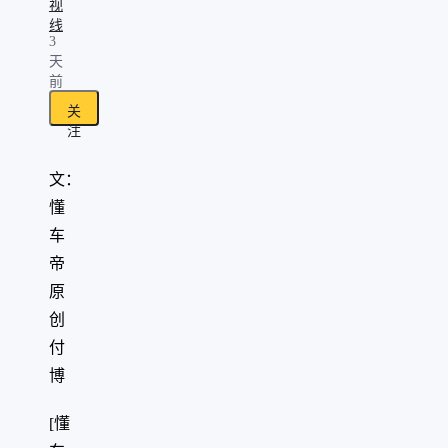
视
线
3
天
前
关
注
文：
懂
车
帝
原
创
付
博
[懂