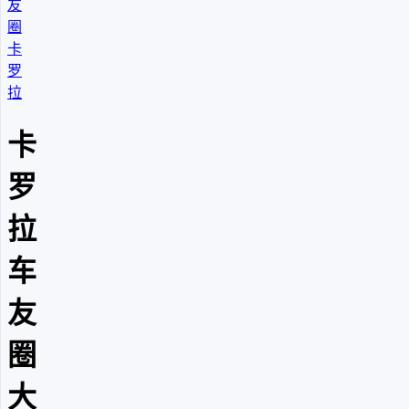
友
圈
卡
罗
拉
卡
罗
拉
车
友
圈
大