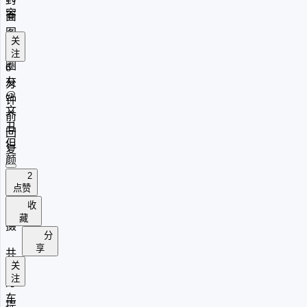
容
面
图
关
由
注
圈
6
友
分
@
钟
文
前
丑
回
但
复
颜
2
良
点赞
啊
收
拍
藏
摄
分
享
共
关
58
注
万
车
提