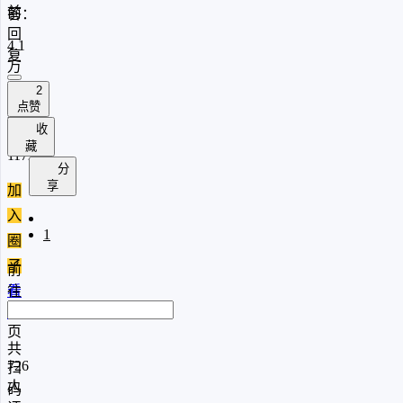
前
答：
回
4.1
复
万
2
口
点赞
碑：
收
藏
1172
分
享
加
入
1
圈
子
前
往
看
车
页
共
726
扫
人
码