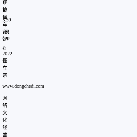
评
下
价
载
懂
3.59
车
“良
帝
app
好”
©
2022
懂
车
帝
www.dongchedi.com
网
络
文
化
经
营