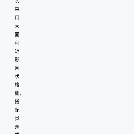
头
采
用
大
面
积
矩
形
网
状
格
栅，
搭
配
贯
穿