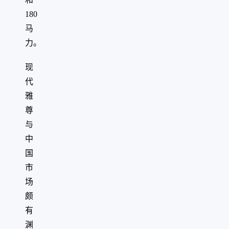
180
马
力。
现
代
雅
尊
与
中
国
市
场
颇
有
渊