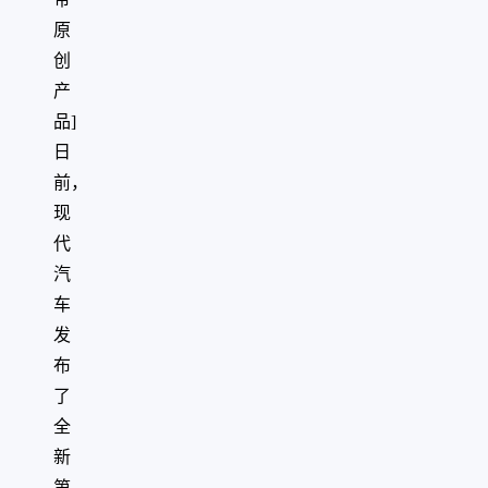
原
创
产
品]
日
前，
现
代
汽
车
发
布
了
全
新
第