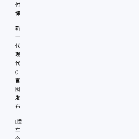
付
博
新
一
代
现
代
()
官
图
发
布
[懂
车
帝