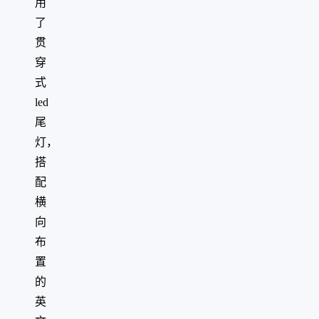
用
了
贯
穿
式
led
尾
灯，
搭
配
横
向
布
置
的
英