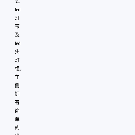
式
led
灯
带
及
led
头
灯
组。
车
侧
拥
有
简
单
的