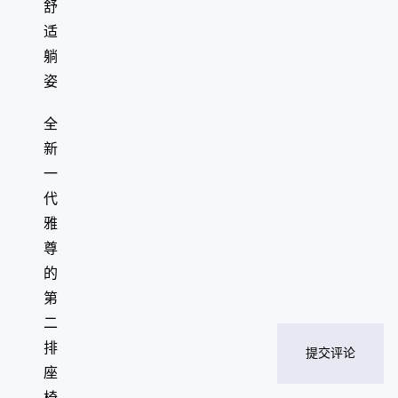
舒
适
躺
姿
全
新
一
代
雅
尊
的
第
二
排
提交评论
座
椅