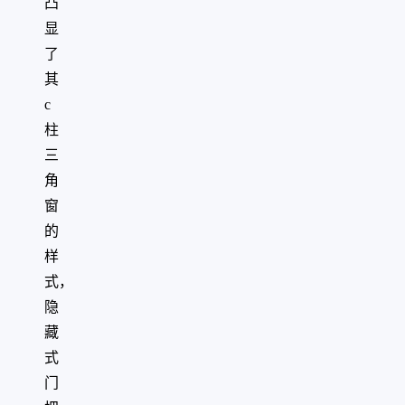
凸
显
了
其
c
柱
三
角
窗
的
样
式，
隐
藏
式
门