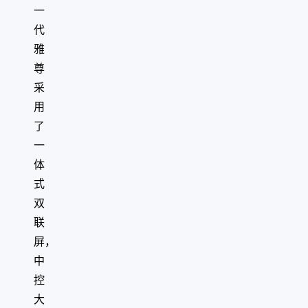
一
代
雅
尊
采
用
了
一
体
式
双
联
屏，
中
控
大