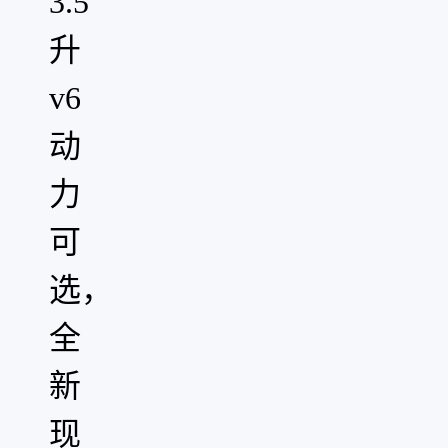
3.5
升
v6
动
力
可
选，
全
新
现