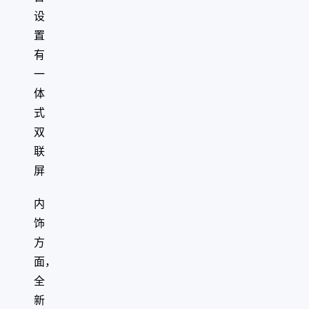
设
置
有
一
体
式
双
联
屏
内
饰
方
面，
全
新