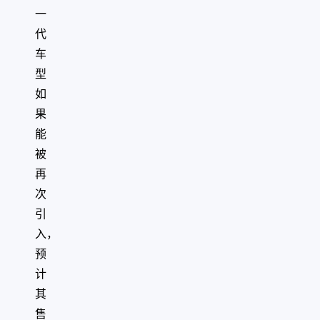
一
代
车
型
如
果
能
被
再
次
引
入，
预
计
其
售