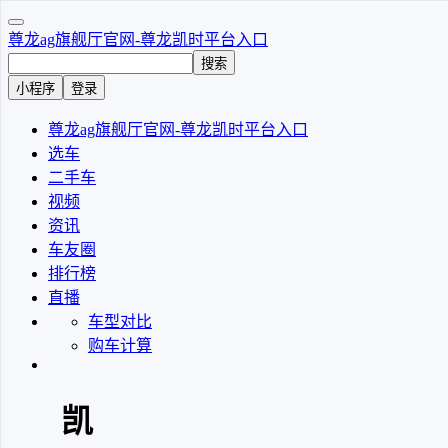
尊龙ag旗舰厅官网-尊龙凯时平台入口
搜索
小程序
登录
尊龙ag旗舰厅官网-尊龙凯时平台入口
选车
二手车
视频
资讯
车友圈
排行榜
直播
车型对比
购车计算
凯