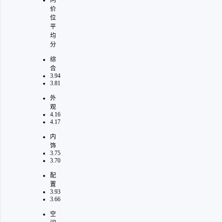
价
位
平
均
分
综
合
3.94
3.81
外
观
4.16
4.17
内
饰
3.75
3.70
配
置
3.93
3.66
空