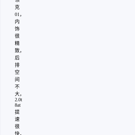
克
01，
内
饰
很
精
致，
后
排
空
间
不
大，
2.0t
8at
提
速
很
快，