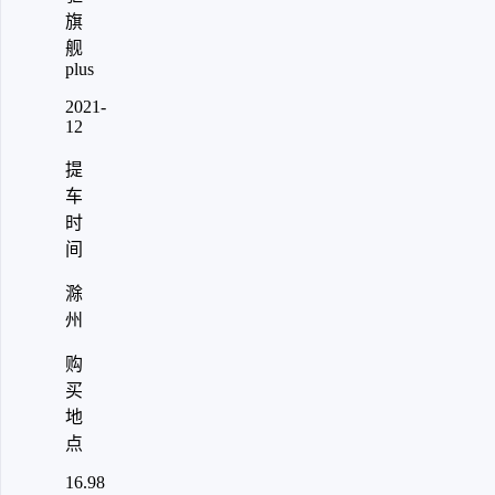
旗
舰
plus
2021-
12
提
车
时
间
滁
州
购
买
地
点
16.98