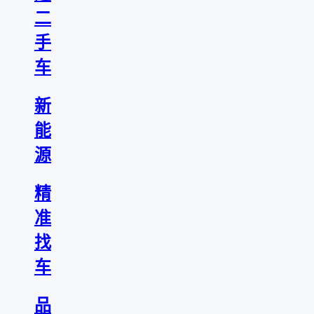
二
手
车
新
能
源
精
准
找
车
品