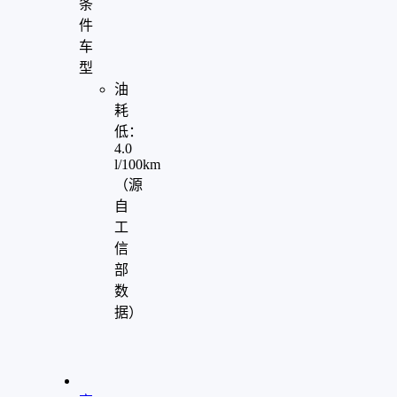
条
件
车
型
油
耗
低：
4.0
l/100km
（源
自
工
信
部
数
据）
"
aria-
hidden="true"
role="presentation"/>