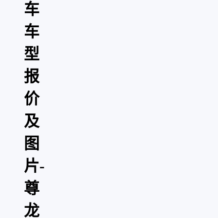
车
车
型
报
价
及
图
片-
尊
龙