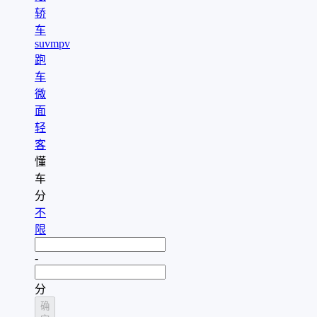
轿
车
suv
mpv
跑
车
微
面
轻
客
懂
车
分
不
限
-
分
确