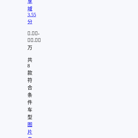
享
域
3.55
分
.-
.
万
共
8
款
符
合
条
件
车
型
图
片