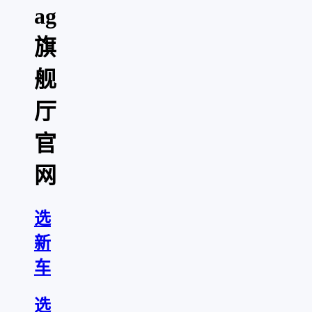
ag
旗
舰
厅
官
网
选
新
车
选