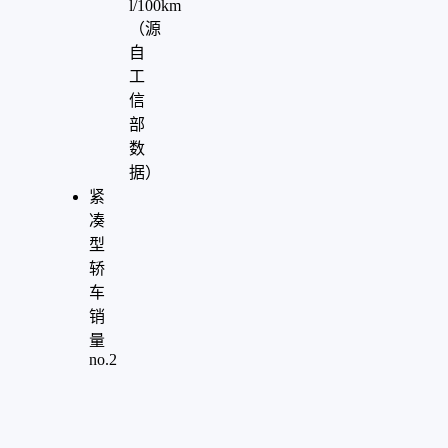
l/100km
（源
自
工
信
部
数
据）
紧
凑
型
轿
车
销
量
no.2
"
aria-
hidden="true"
role="presentation"/>