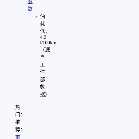
参
数
油
耗
低：
4.0
l/100km
（源
自
工
信
部
数
据）
热
门：
推
荐：
雷