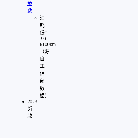
参
数
油
耗
低：
3.9
l/100km
（源
自
工
信
部
数
据）
2023
新
款
"
aria-
hidden="true"