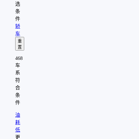
选
条
件
轿
车
重
置
468
车
系
符
合
条
件
油
耗
低
更