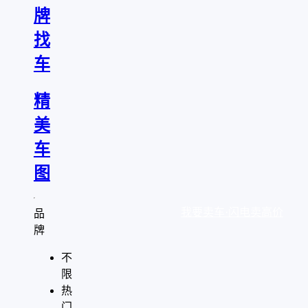
牌
找
车
精
美
车
图
我要卖车·闪电卖高价
品
牌
不
限
热
门