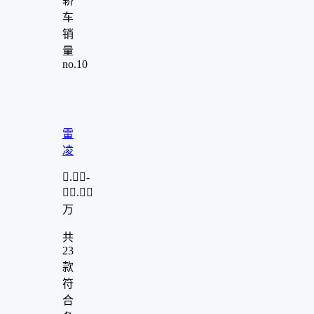
轿
车
销
量
no.10
"
aria-
hidden="true"
role="presentation"/>
雷
凌
.-
.
万
共
23
款
符
合