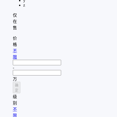
y
z
仅
在
售
价
格
不
限
-
万
确
定
级
别
不
限