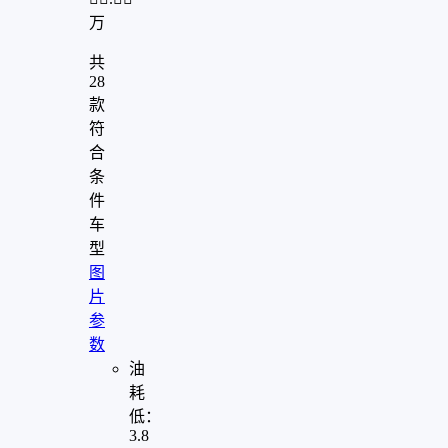
万
共
28
款
符
合
条
件
车
型
图
片
参
数
油
耗
低：
3.8