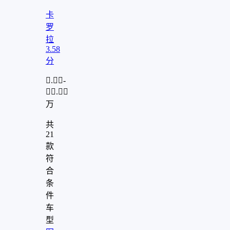
role="presentation"/>
卡
罗
拉
3.58
分
.-
.
万
共
21
款
符
合
条
件
车
型