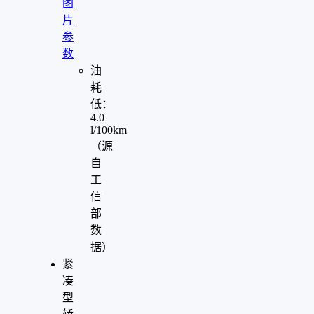
图
片
参
数
油
耗
低：
4.0
l/100km
（源
自
工
信
部
数
据）
紧
凑
型