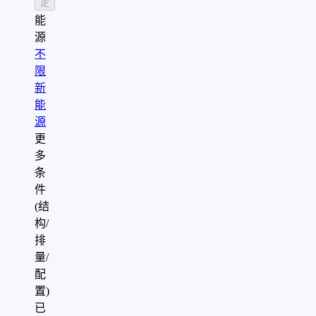
定
能
源
不
限
新
能
源
更
多
条
件
(结
构/
排
量/
配
置)
已