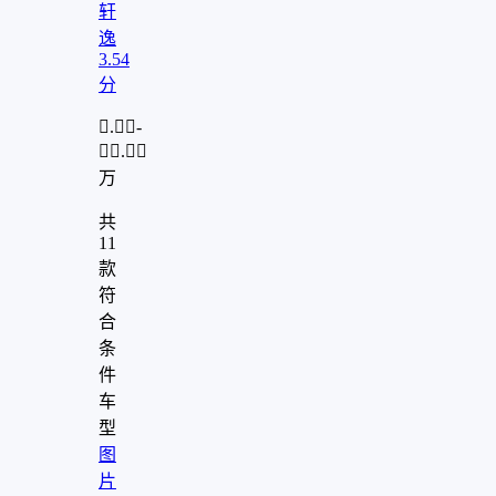
轩
逸
3.54
分
.-
.
万
共
11
款
符
合
条
件
车
型
图
片