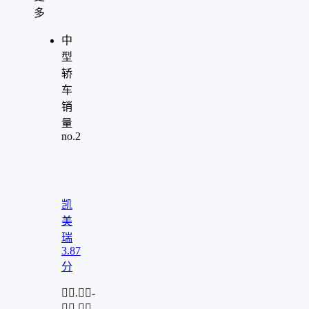
多
中
型
轿
车
销
量
no.2
"
aria-
hidden="true"
role="presentation"/>
凯
美
瑞
3.87
分
.-
.