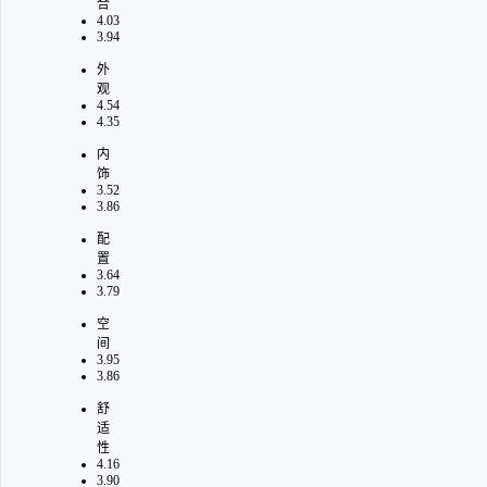
合
4.03
3.94
外
观
4.54
4.35
内
饰
3.52
3.86
配
置
3.64
3.79
空
间
3.95
3.86
舒
适
性
4.16
3.90