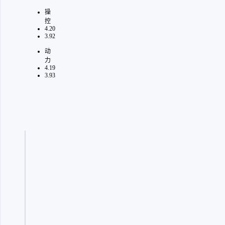
操
控
4.20
3.92
动
力
4.19
3.93
分
项
评
分