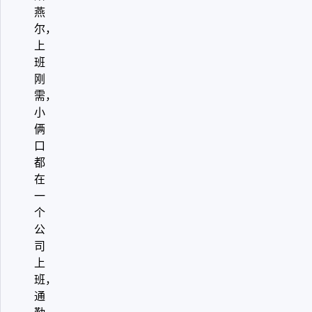
燕
尔，
上
班
刚
需，
小
俩
口
都
在
一
个
公
司
上
班，
通