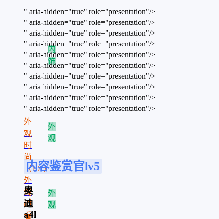
驰
" aria-hidden="true" role="presentation"/>
c
" aria-hidden="true" role="presentation"/>
级
" aria-hidden="true" role="presentation"/>
4.03
" aria-hidden="true" role="presentation"/>
内
" aria-hidden="true" role="presentation"/>
饰
" aria-hidden="true" role="presentation"/>
4.66
" aria-hidden="true" role="presentation"/>
蔚
" aria-hidden="true" role="presentation"/>
来
" aria-hidden="true" role="presentation"/>
et5
" aria-hidden="true" role="presentation"/>
4.03
外
外
观
观
时
4.31
尚
model
内容鉴赏官lv5
（101）
3
外
4.01
奥
观
外
迪
耐
观
a4l
4.41
看