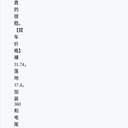
真
的
很
稳。
【提
车
价
格】
裸
31.74，
落
地
37.4，
加
装
360
和
电
尾