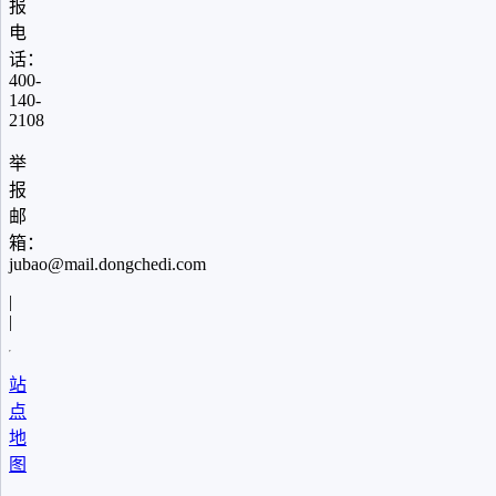
报
电
话：
400-
140-
2108
举
报
邮
箱：
jubao@mail.dongchedi.com
|
|
站
点
地
图