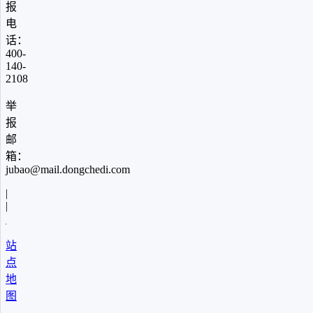
报
电
话：
400-
140-
2108
举
报
邮
箱：
jubao@mail.dongchedi.com
|
|
站
点
地
图