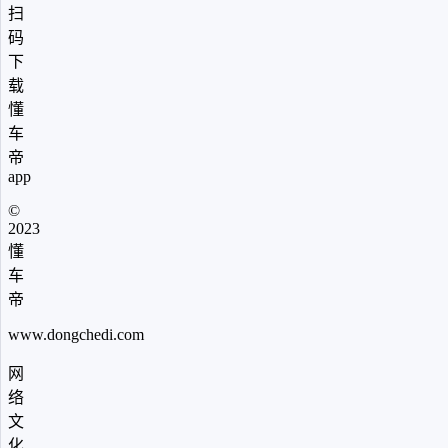
扫
码
下
载
懂
车
帝
app
©
2023
懂
车
帝
www.dongchedi.com
网
络
文
化