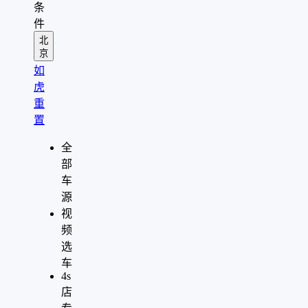
条
件
北
京
如
虎
重
置
全
部
车
源
视
频
选
车
4s
店