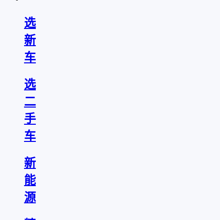
选
新
车
选
二
手
车
新
能
源