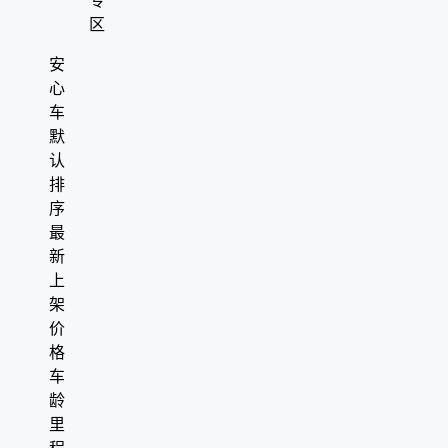
专
区
安
心
车
默
认
排
序
最
新
上
架
价
格
车
龄
里