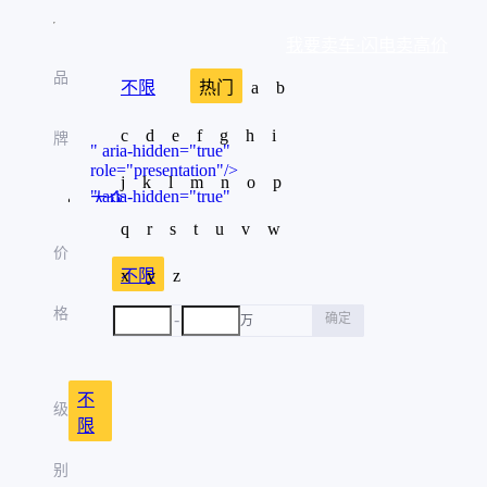
我要卖车·闪电卖高价
品
不限
热门
a
b
c
d
e
f
g
h
i
牌
" aria-hidden="true"
role="presentation"/>
j
k
l
m
n
o
p
" aria-hidden="true"
大众
role="presentation"/>
q
r
s
t
u
v
w
" aria-hidden="true"
丰田
价
role="presentation"/>
x
不限
y
z
" aria-hidden="true"
奔驰
role="presentation"/>
格
-
确定
万
" aria-hidden="true"
本田
role="presentation"/>
" aria-hidden="true"
奥迪
role="presentation"/>
不
级
" aria-hidden="true"
限
比亚迪
role="presentation"/>
" aria-hidden="true"
别
宝马