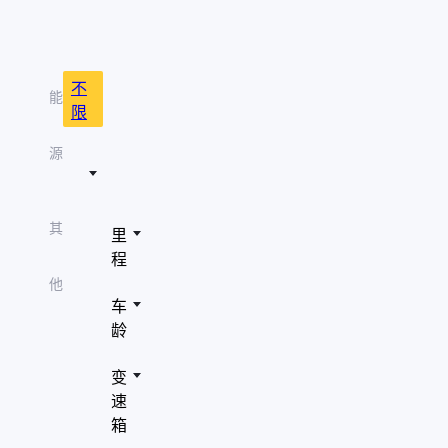
role="presentation"/>
" aria-hidden="true"
吉利汽车
role="presentation"/>
" aria-hidden="true"
长安
role="presentation"/>
不
能
" aria-hidden="true"
限
别克
role="presentation"/>
" aria-hidden="true"
源
福特
role="presentation"/>
" aria-hidden="true"
日产
role="presentation"/>
其
里
" aria-hidden="true"
哈弗
role="presentation"/>
程
" aria-hidden="true"
凯迪拉克
他
role="presentation"/>
车
" aria-hidden="true"
红旗
龄
role="presentation"/>
" aria-hidden="true"
雪佛兰
变
role="presentation"/>
速
" aria-hidden="true"
五菱汽车
role="presentation"/>
箱
" aria-hidden="true"