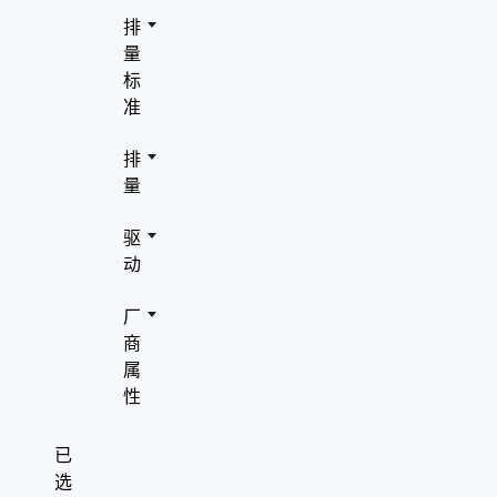
奇瑞
role="presentation"/>
排
" aria-hidden="true"
沃尔沃
量
role="presentation"/>
标
领克
准
排
量
驱
动
厂
商
属
性
已
选