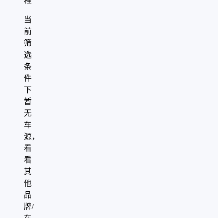
程
当
前
筛
选
条
件
下
暂
无
车
源，
看
看
其
他
品
牌/