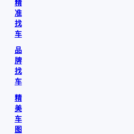
精
准
找
车
品
牌
找
车
精
美
车
图