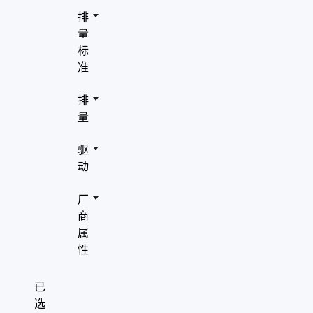
奇瑞
role="presentation"/>
排
" aria-hidden="true"
沃尔沃
量
role="presentation"/>
标
领克
准
排
量
驱
动
厂
商
属
性
已
选