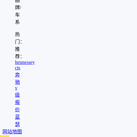
品
牌/
车
系
热
门：
推
荐：
hennessey
cts
奔
驰
v
级
报
价
蓝
瑟
网站地图