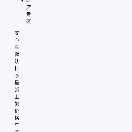
4s
店
专
区
安
心
车
默
认
排
序
最
新
上
架
价
格
车