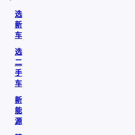
选
新
车
选
二
手
车
新
能
源