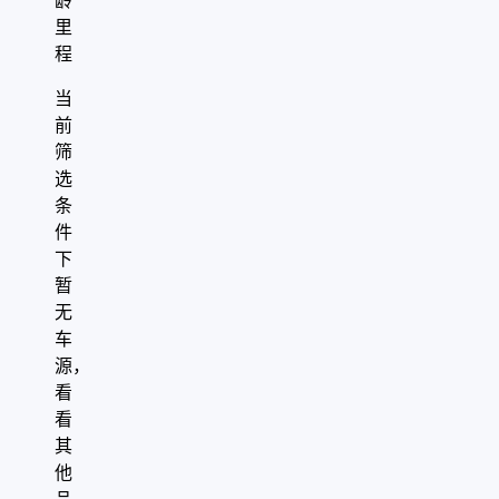
龄
里
程
当
前
筛
选
条
件
下
暂
无
车
源，
看
看
其
他