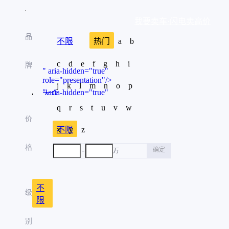
我要卖车·闪电卖高价
品
不限
热门
a
b
c
d
e
f
g
h
i
牌
" aria-hidden="true"
role="presentation"/>
j
k
l
m
n
o
p
" aria-hidden="true"
大众
role="presentation"/>
q
r
s
t
u
v
w
" aria-hidden="true"
丰田
价
role="presentation"/>
x
不限
y
z
" aria-hidden="true"
奔驰
role="presentation"/>
格
-
确定
万
" aria-hidden="true"
本田
role="presentation"/>
" aria-hidden="true"
奥迪
role="presentation"/>
不
级
" aria-hidden="true"
限
比亚迪
role="presentation"/>
" aria-hidden="true"
别
宝马