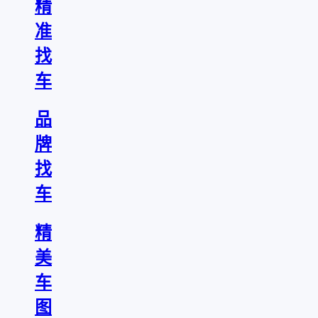
精
准
找
车
品
牌
找
车
精
美
车
图