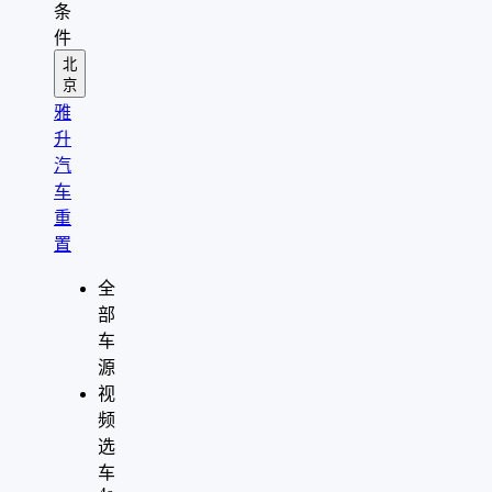
条
件
北
京
雅
升
汽
车
重
置
全
部
车
源
视
频
选
车