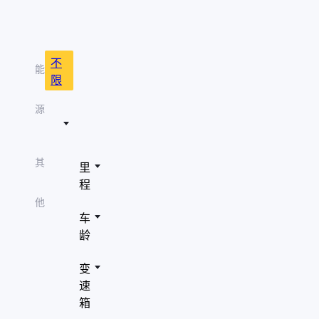
role="presentation"/>
" aria-hidden="true"
吉利汽车
role="presentation"/>
" aria-hidden="true"
长安
role="presentation"/>
不
能
" aria-hidden="true"
限
别克
role="presentation"/>
" aria-hidden="true"
源
福特
role="presentation"/>
" aria-hidden="true"
日产
role="presentation"/>
其
里
" aria-hidden="true"
哈弗
role="presentation"/>
程
" aria-hidden="true"
凯迪拉克
他
role="presentation"/>
车
" aria-hidden="true"
红旗
龄
role="presentation"/>
" aria-hidden="true"
雪佛兰
变
role="presentation"/>
速
" aria-hidden="true"
五菱汽车
role="presentation"/>
箱
" aria-hidden="true"