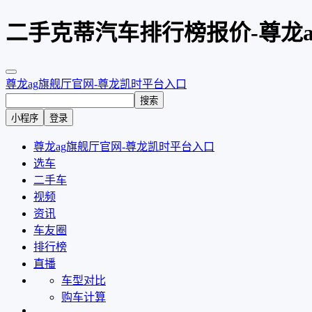
二手克蒂汽车排行榜报价-尊龙
尊龙ag旗舰厅官网-尊龙凯时平台入口
搜索
小程序
登录
尊龙ag旗舰厅官网-尊龙凯时平台入口
选车
二手车
视频
资讯
车友圈
排行榜
直播
车型对比
购车计算