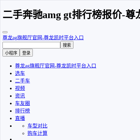
二手奔驰amg gt排行榜报价-
尊龙ag旗舰厅官网-尊龙凯时平台入口
搜索
小程序
登录
尊龙ag旗舰厅官网-尊龙凯时平台入口
选车
二手车
视频
资讯
车友圈
排行榜
直播
车型对比
购车计算